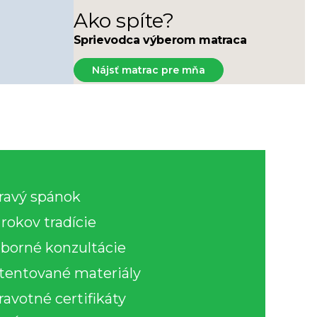
Zdravotné doplňky
Ako spíte?
Prestieradlá
Sprievodca výberom matraca
Nájsť matrac pre mňa
ravý spánok
 rokov tradície
borné konzultácie
tentované materiály
ravotné certifikáty