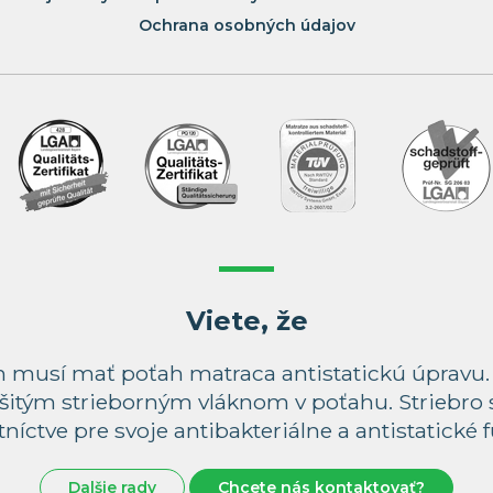
Ochrana osobných údajov
Viete, že
ach musí mať poťah matraca antistatickú úpravu
šitým strieborným vláknom v poťahu. Striebro 
níctve pre svoje antibakteriálne a antistatické 
Dalšie rady
Chcete nás kontaktovať?