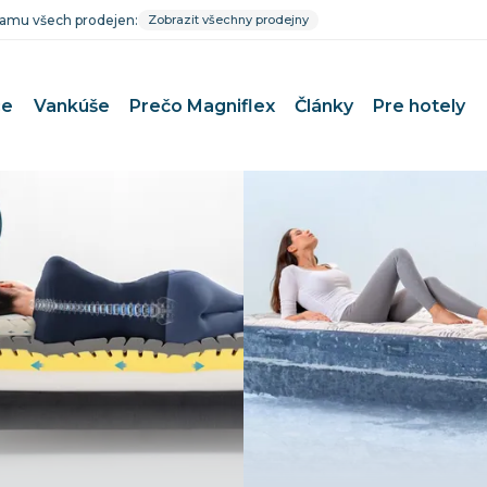
znamu všech prodejen:
Zobrazit všechny prodejny
ce
Vankúše
Prečo Magniflex
Články
Pre hotely
e pár
Matrace pri bolestiach chrbta
 deti
Uvoľnenie medzistavcových p
e bábätko
Matrace pri Bechterevovej c
e športovcov
Matrace pri artróze a reumat
 alergikov
Pre dlhodobo pripútaných na
e seniorov
Termoregulačné matrace
Prevencia a zdravie
0×200 cm
Čistenie poťahov Magniflex