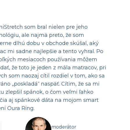
iStretch som bral nielen pre jeho
nológiu, ale najmä preto, že som
rne dlhú dobu v obchode skúšal, aký
ac mi sadne najlepšie a tento vyhral. Po
oľkých mesiacoch používania môžem
dať, že toto je jeden z mála matracov, pri
ých som naozaj cítil rozdiel v tom, ako sa
 ráno „poskladá“ naspäť. Cítim, že sa mi
ku zlepšil spánok, o čom veľmi ľahko
čia aj spánkové dáta na mojom smart
eni Oura Ring.
moderátor