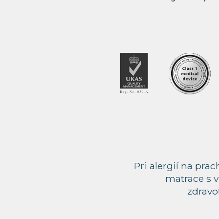
Pri alergií na pr
matrace s v
zdravot