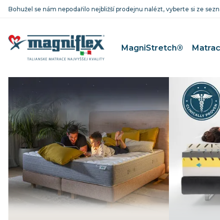
Bohužel se nám nepodařilo nejbližší prodejnu nalézt, vyberte si ze se
MagniStretch®
Matra
MagniFico
Matrace pr
MagniStretch®
Matrace pre
Dolce Vita
Matrace pr
MagniCool
Matrace pr
Classico
Matrace pre
Riposo
Matrace pr
Baby Line
Mäkké matrace
Matrace 9