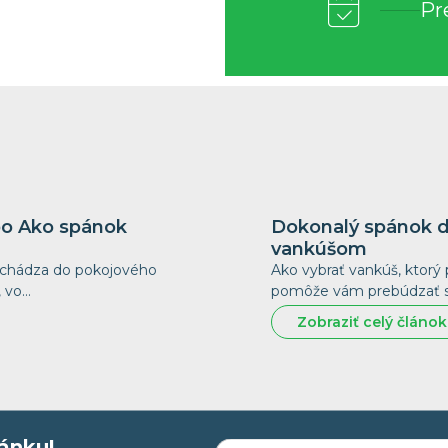
Pr
ebo Ako spánok
Dokonalý spánok d
vankúšom
rechádza do pokojového
Ako vybrať vankúš, ktorý 
, vo…
pomôže vám prebúdzať sa
Zobraziť celý článok
ánku!