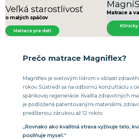
MagniS
Stredne tuhé matrace
Matrace 19
Veľká starostlivosť
Matrace a va
Tuhé matrace
Matrace 18
o malých spáčov
Akýkoľvek 
Klinicky
Matrace pre deti
Prečo matrace Magniflex?
Magniflex je svetovým lídrom v oblasti zdravé
rokov. Sústredí sa na odbornú konzultáciu s c
spánkovej regenerácie. Kvalita zdravotných m
je podložená patentovanými materiálmi, zdravo
predĺženou zárukou až 12 rokov.
„Rovnako ako kvalitná strava vyživuje telo, k
posilňuje myseľ.“