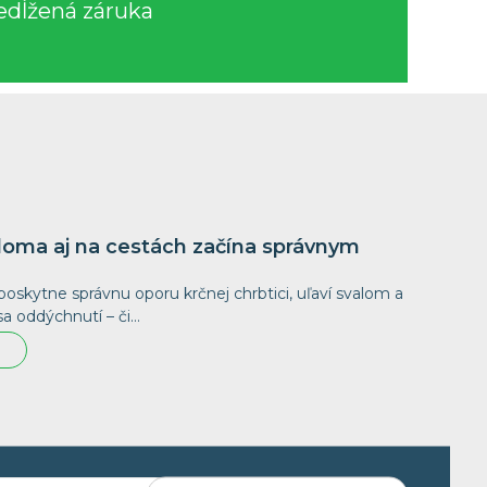
edĺžená záruka
oma aj na cestách začína správnym
poskytne správnu oporu krčnej chrbtici, uľaví svalom a
 oddýchnutí – či…