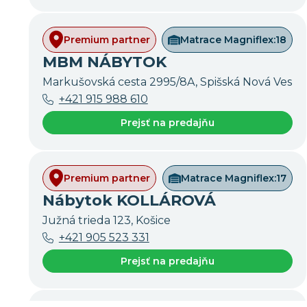
Premium partner
Matrace Magniflex:
18
MBM NÁBYTOK
Markušovská cesta 2995/8A, Spišská Nová Ves
+421 915 988 610
Prejsť na predajňu
Premium partner
Matrace Magniflex:
17
Nábytok KOLLÁROVÁ
Južná trieda 123, Košice
+421 905 523 331
Prejsť na predajňu