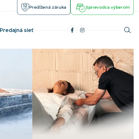
Predĺžená záruka
Sprievodca výberom
Predajná sieť
Matrace s pamäťovou penou
latničiek
Chladiace a gélové matrace
horobe
Ortopedické matrace
izme
Zdravotné matrace
 lôžko
Luxusné matrace
Kvalitné matrace
Vysoké matrace
Toppery