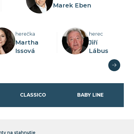
Marek Eben
herečka
herec
Martha
Jiří
Issová
Lábus
 počas
Viac o kolekcii
CLASSICO
BABY LINE
ty na stahnutie