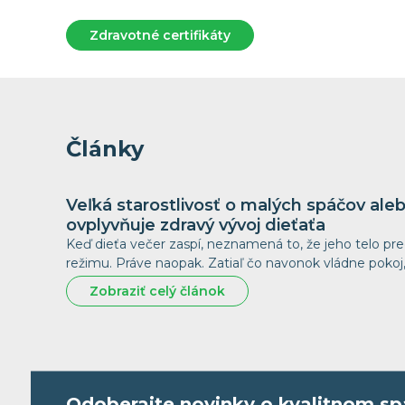
Zdravotné certifikáty
Články
Veľká starostlivosť o malých spáčov al
ovplyvňuje zdravý vývoj dieťaťa
Keď dieťa večer zaspí, neznamená to, že jeho telo p
režimu. Práve naopak. Zatiaľ čo navonok vládne pokoj
Zobraziť celý článok
Odoberajte novinky o kvalitnom sp