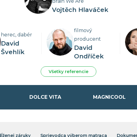
Brain We Are
Vojtěch Hlaváček
filmový
herec, dabér
producent
David
David
Švehlík
Ondříček
 systém rehabilitácie a aktívnej regenerácie tela
Všetky referencie
 Celosvetový patent spoločnosti Magniflex.
DOLCE VITA
MAGNICOOL
dĺženej záruky
Sprievodca výberom matraca
Dokumen