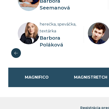
Sleepcentrum BB
Barbora
Seemanová
Zvolenská cesta 30/A, Banská Bystrica
+421 917 775 011
Prejsť na predajňu
herečka, speváčka,
textárka
Barbora
Načítať ďalšie
Poláková
Naša kolekcia
Unikátny
MagniStretch
spánku.
MAGNIFICO
MAGNISTRETCH
Registrácia pre