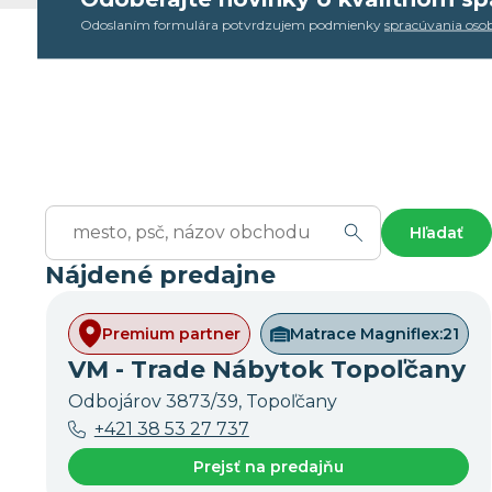
Odoslaním formulára potvrdzujem podmienky
spracúvania oso
Hľadať
Nájdené predajne
Premium partner
Matrace Magniflex:
21
VM - Trade Nábytok Topoľčany
Odbojárov 3873/39, Topoľčany
+421 38 53 27 737
Prejsť na predajňu