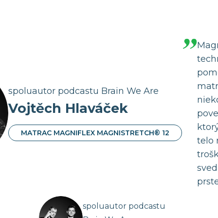
Magn
tech
pome
matr
spoluautor podcastu Brain We Are
niek
Vojtěch Hlaváček
pove
ktor
MATRAC MAGNIFLEX MAGNISTRETCH® 12
telo
troš
sved
prst
spoluautor podcastu