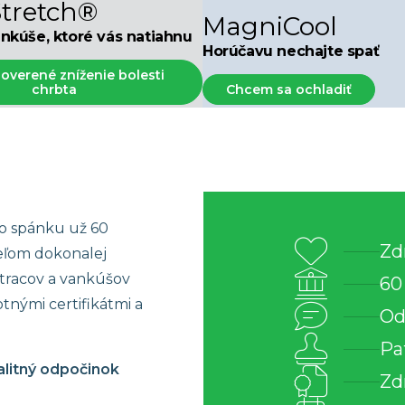
tretch®
5×85 cm
Náhradné poťahy
MagniCool
nkúše, ktoré vás natiahnu
0×200 cm
Cenník
Horúčavu nechajte spať
rozmer
 overené zníženie bolesti
chrbta
Chcem sa ochladiť
ho spánku už 60
Zd
ieľom dokonalej
atracov a vankúšov
60
tnými certifikátmi a
Od
Pa
valitný odpočinok
Zd