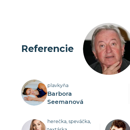
Premium partner
Matrace Magniflex:
17
Nábytok Kvokačka
Komenského 2756, Bardejov
+421 54 474 83 28
Prejsť na predajňu
Referencie
Premium partner
Matrace Magniflex:
15
Študio Rosina
Ul. 1. mája 1457/44, Púchov
plavkyňa
+421 911 191 883
Barbora
Prejsť na predajňu
Seemanová
Premium partner
Matrace Magniflex:
14
herečka, speváčka,
textárka