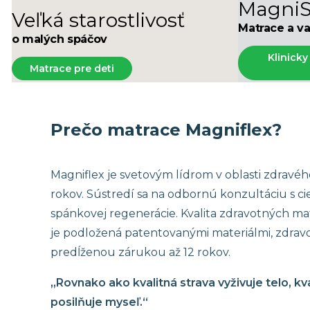
MagniS
Stredne tuhé matrace
Matrace 19
Veľká starostlivosť
Matrace a va
Tuhé matrace
Matrace 18
o malých spáčov
Akýkoľvek 
Klinicky
Matrace pre deti
Prečo matrace Magniflex?
Magniflex je svetovým lídrom v oblasti zdravé
rokov. Sústredí sa na odbornú konzultáciu s c
spánkovej regenerácie. Kvalita zdravotných m
je podložená patentovanými materiálmi, zdravo
predĺženou zárukou až 12 rokov.
„Rovnako ako kvalitná strava vyživuje telo, k
posilňuje myseľ.“