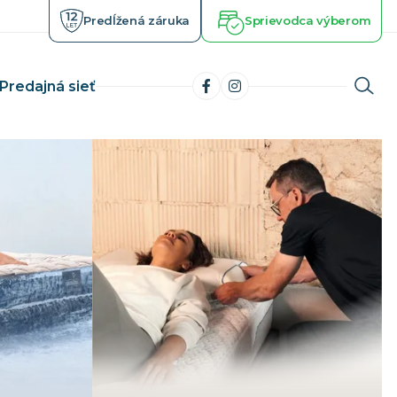
Predĺžená záruka
Sprievodca výberom
Predajná sieť
Matrace s pamäťovou penou
latničiek
Chladiace a gélové matrace
horobe
Ortopedické matrace
izme
Zdravotné matrace
 lôžko
Luxusné matrace
Kvalitné matrace
Vysoké matrace
Toppery