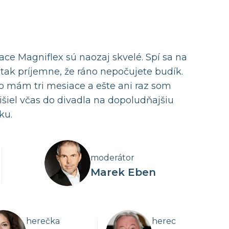
ace Magniflex sú naozaj skvelé. Spí sa na
 tak príjemne, že ráno nepočujete budík.
o mám tri mesiace a ešte ani raz som
išiel včas do divadla na dopoludňajšiu
ku.
moderátor
Marek Eben
herečka
herec