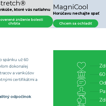
tretch®
5×85 cm
Náhradné poťahy
MagniCool
nkúše, ktoré vás natiahnu
0×200 cm
Cenník
Horúčavu nechajte spať
rozmer
 overené zníženie bolesti
chrbta
Chcem sa ochladiť
ho spánku už 60
Zd
ieľom dokonalej
atracov a vankúšov
60
tnými certifikátmi a
Od
Pa
valitný odpočinok
Zd