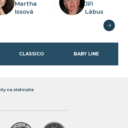
Martha
Jiří
Issová
Lábus
 počas
Viac o kolekcii
CLASSICO
BABY LINE
ty na stahnutie