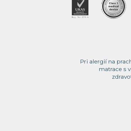
Pri alergií na pr
matrace s v
zdravot