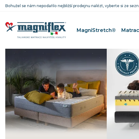
Bohužel se nám nepodařilo nejbližší prodejnu nalézt, vyberte si ze se
MagniStretch®
Matra
MagniFico
Matrace pr
MagniStretch®
Matrace pre
Dolce Vita
Matrace pr
MagniCool
Matrace pr
Classico
Matrace pre
Riposo
Matrace pr
Baby Line
Mäkké matrace
Matrace 9