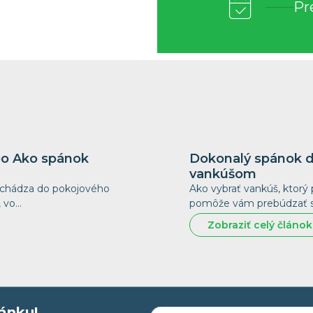
Pr
ebo Ako spánok
Dokonalý spánok d
vankúšom
rechádza do pokojového
Ako vybrať vankúš, ktorý 
, vo…
pomôže vám prebúdzať sa
Zobraziť celý článok
ánku!