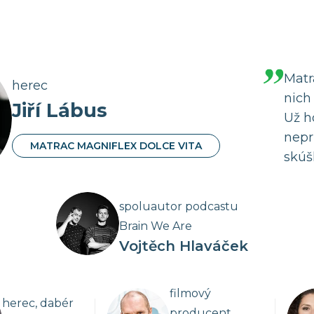
Matr
herec
nich
Jiří Lábus
Už h
nepr
MATRAC MAGNIFLEX DOLCE VITA
skúš
spoluautor podcastu
Brain We Are
Vojtěch Hlaváček
filmový
herec, dabér
producent