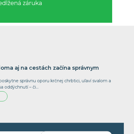
edĺžená záruka
oma aj na cestách začína správnym
poskytne správnu oporu krčnej chrbtici, uľaví svalom a
 oddýchnutí – či…