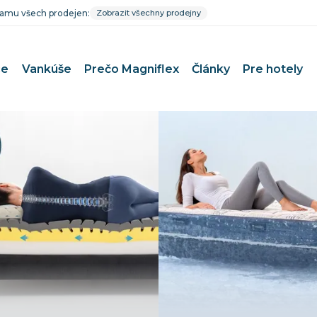
znamu všech prodejen:
Zobrazit všechny prodejny
ce
Vankúše
Prečo Magniflex
Články
Pre hotely
e pár
Matrace pri bolestiach chrbta
 deti
Uvoľnenie medzistavcových p
e bábätko
Matrace pri Bechterevovej c
e športovcov
Matrace pri artróze a reumat
 alergikov
Pre dlhodobo pripútaných na
e seniorov
Termoregulačné matrace
Prevencia a zdravie
0×200 cm
Čistenie poťahov Magniflex