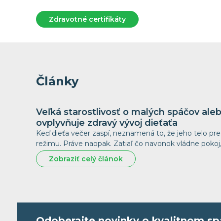
Zdravotné certifikáty
Články
Veľká starostlivosť o malých spáčov al
ovplyvňuje zdravý vývoj dieťaťa
Keď dieťa večer zaspí, neznamená to, že jeho telo p
režimu. Práve naopak. Zatiaľ čo navonok vládne pokoj
Zobraziť celý článok
Odoberajte novinky o kvalitnom sp