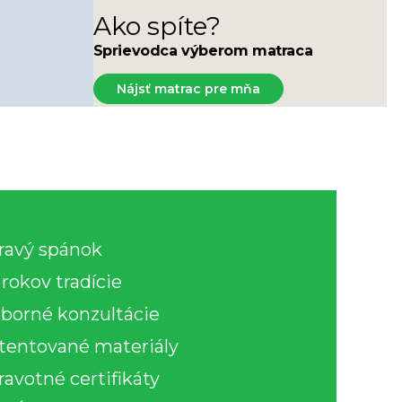
Zdravotné doplňky
Ako spíte?
Prestieradlá
Sprievodca výberom matraca
Nájsť matrac pre mňa
ravý spánok
 rokov tradície
borné konzultácie
tentované materiály
ravotné certifikáty