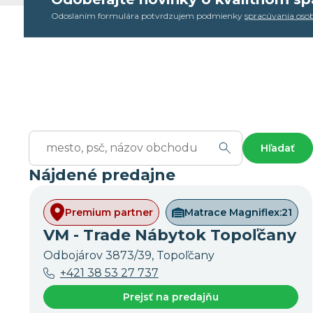
Odoslaním formulára potvrdzujem podmienky
spracúvania oso
Hľadať
Nájdené predajne
Premium partner
Matrace Magniflex:
21
VM - Trade Nábytok Topoľčany
Odbojárov 3873/39, Topoľčany
+421 38 53 27 737
Prejsť na predajňu