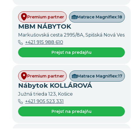
Premium partner
Matrace Magniflex:
18
MBM NÁBYTOK
Markušovská cesta 2995/8A, Spišská Nová Ves
+421 915 988 610
Prejsť na predajňu
Premium partner
Matrace Magniflex:
17
Nábytok KOLLÁROVÁ
Južná trieda 123, Košice
+421 905 523 331
Prejsť na predajňu