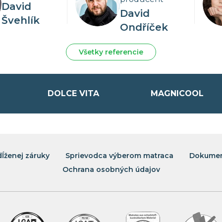
David
David
Švehlík
Ondříček
 systém rehabilitácie a aktívnej regenerácie tela
Všetky referencie
 Celosvetový patent spoločnosti Magniflex.
DOLCE VITA
MAGNICOOL
dĺženej záruky
Sprievodca výberom matraca
Dokumen
Ochrana osobných údajov