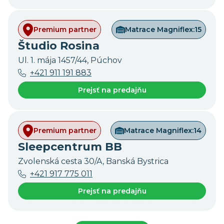
Premium partner
Matrace Magniflex:
15
Študio Rosina
Ul. 1. mája 1457/44, Púchov
+421 911 191 883
Prejsť na predajňu
Premium partner
Matrace Magniflex:
14
Sleepcentrum BB
Zvolenská cesta 30/A, Banská Bystrica
+421 917 775 011
Prejsť na predajňu