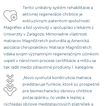
Tento unikátny systém rehabilitácie a
aktívnej regenerácie chrbtice je
exkluzívnym patentom spoločnosti
Magniflex a bol vyvinutý v spolupráci s lekármi z
Univerzity v Zaragoze. Mimoriadne vlastnosti
matracov MagniStretch potvrdila aj Americká
asociácia chiropraktikov. Matrace MagniStretch
vďaka svojim významným regeneračným účinkom
uspeli v náročnom procese certifikácie a môžu sa
tak radiť medzi zdravotné produkty 1. kategórie.
„Novo vyvinutá konštrukcia matraca
predstavuje funkcie, ktoré sú prospešné
pre biomechanickú obnovu chrbtice
počas spánku, čo vedie k lepšej a
rýchlejšej obnove medzistavcových platničiek a