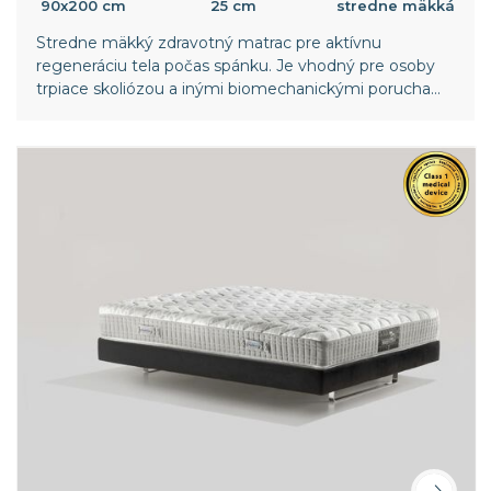
90x200 cm
25 cm
stredne mäkká
Stredne mäkký zdravotný matrac pre aktívnu
regeneráciu tela počas spánku. Je vhodný pre osoby
trpiace skoliózou a inými biomechanickými poruchami
chrbtice. Vyššia vrstva pamäťovej peny v poťahu
poskytuje ešte väčší komfort. Celosvetový patent
spoločnosti Magniflex.