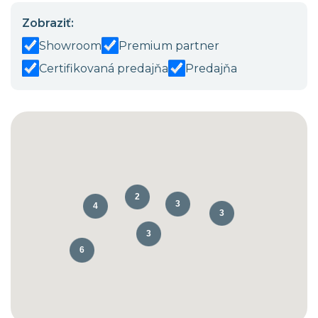
Zobraziť:
Showroom
Premium partner
Certifikovaná predajňa
Predajňa
2
3
4
3
3
6