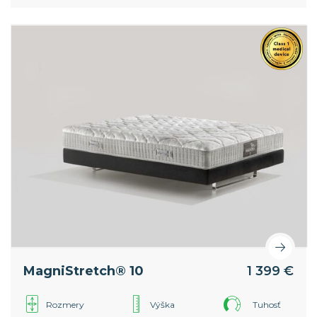
chrbtice. Vyššia vrstva pamäťovej peny v poťahu
poskytuje ešte väčší komfort. Celosvetový patent
spoločnosti Magniflex.
MagniStretch® 10
1 399 €
Rozmery
Výška
Tuhosť