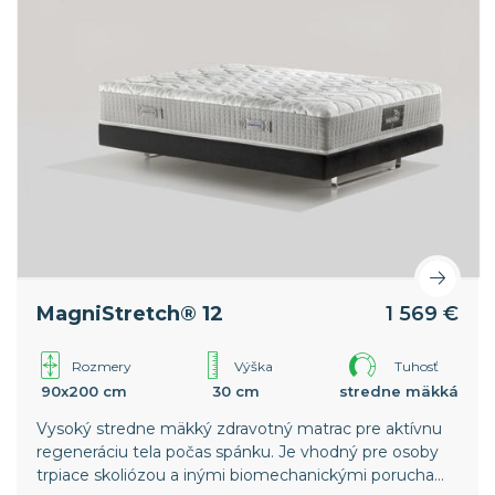
MagniStretch® 12
1 569 €
Rozmery
Výška
Tuhosť
90x200 cm
30 cm
stredne mäkká
Vysoký stredne mäkký zdravotný matrac pre aktívnu
regeneráciu tela počas spánku. Je vhodný pre osoby
trpiace skoliózou a inými biomechanickými poruchami