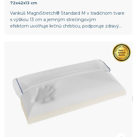
72x42x13 cm
Vankúš MagniStretch® Standard M v tradičnom tvare
s výškou 13 cm a jemným strečingovým
efektom uvoľňuje krčnú chrbticu, podporuje zdravý
krvný obeh a zmierňuje svalové napätie, zatiaľ čo
poťah z inovatívnej textílie MagniCool a 3D vetrací lem
zabezpečujú priedušnosť a príjemné ochladenie pre
hlbší spánok.