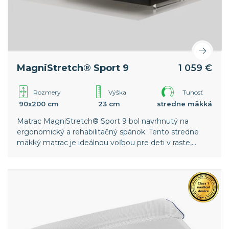
MagniStretch® Sport 9
1 059 €
Rozmery
Výška
Tuhosť
90x200 cm
23 cm
stredne mäkká
Matrac MagniStretch® Sport 9 bol navrhnutý na
ergonomický a rehabilitačný spánok. Tento stredne
mäkký matrac je ideálnou voľbou pre deti v raste,
mladých športovcov a osoby trpiace skoliózou alebo
inými biomechanickými poruchami chrbtice.
Celosvetový patent spoločnosti Magniflex.