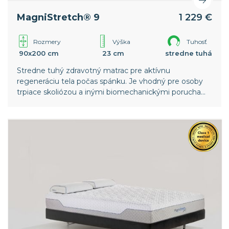
MagniStretch® 9
1 229 €
Rozmery
Výška
Tuhosť
90x200 cm
23 cm
stredne tuhá
Stredne tuhý zdravotný matrac pre aktívnu
regeneráciu tela počas spánku. Je vhodný pre osoby
trpiace skoliózou a inými biomechanickými poruchami
chrbtice. Nižšia vrstva pamäťovej peny v poťahu
zaisťuje intenzívnejší strečový efekt. Celosvetový
patent spoločnosti Magniflex.