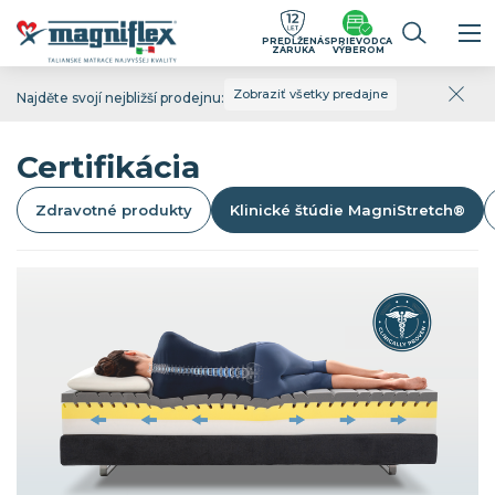
PREDĹŽENÁ
SPRIEVODCA
ZÁRUKA
VÝBEROM
Zobraziť všetky predajne
Najděte svojí nejbližší prodejnu:
Certifikácia
Zdravotné produkty
Klinické štúdie MagniStretch®
Klinické štúdie MagniStretch®
Technológia MagniStretch využíva jedinečnú
konštrukciu, ktorá počas spánku podporuje
prirodzenú regeneráciu chrbtice. Jej účinnosť
potvrdili nezávislé klinické štúdie talianskych
vedcov.