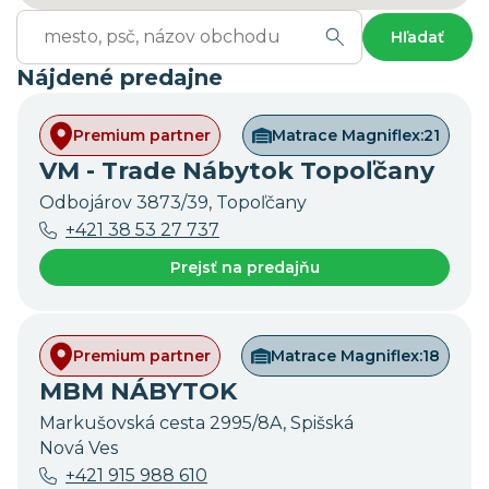
Hľadať
Nájdené predajne
Premium partner
Matrace Magniflex:
21
VM - Trade Nábytok Topoľčany
Odbojárov 3873/39, Topoľčany
+421 38 53 27 737
Prejsť na predajňu
Premium partner
Matrace Magniflex:
18
MBM NÁBYTOK
Markušovská cesta 2995/8A, Spišská
Nová Ves
+421 915 988 610