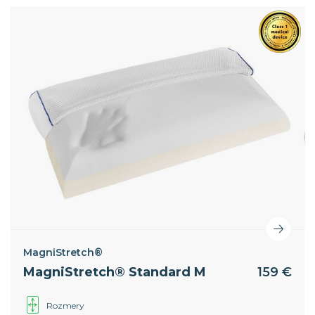
robustnejšie osoby so širšími ramenami.
MagniStretch®
MagniStretch® Standard M
159 €
Rozmery