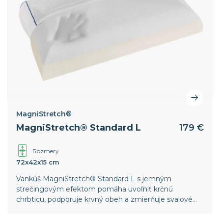
MagniStretch®
MagniStretch® Standard L
179 €
Rozmery
72x42x15 cm
Vankúš MagniStretch® Standard L s jemným
strečingovým efektom pomáha uvoľniť krčnú
chrbticu, podporuje krvný obeh a zmierňuje svalové
napätie. Vďaka výške 15 cm je ideálnou voľbou pre