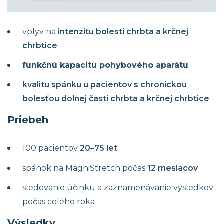
Cieľ štúdií
vplyv na
intenzitu bolesti chrbta a krčnej
chrbtice
funkčnú kapacitu pohybového aparátu
kvalitu spánku u pacientov s chronickou
bolesťou dolnej časti chrbta a krčnej chrbtice
Priebeh
100 pacientov
20–75 let
spánok na MagniStretch počas
12 mesiacov
sledovanie účinku a zaznamenávanie výsledkov
počas celého roka
Výsledky