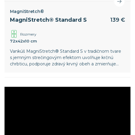
MagniStretch®
MagniStretch® Standard S
139 €
Rozmery
72x42x10 cm
Vankúš MagniStretch® Standard S v tradičnom tvare
s jemným strečingovým efektom uvoľňuje krčnú
chrbticu, podporuje zdravý krvný obeh a zmierňuje
svalové napätie, zatiaľ čo poťah z inovatívnej textílie
MagniCool a 3D vetrací lem zabezpečujú priedušnosť
a príjemné ochladenie pre hlbší spánok. Vďaka výške
10 cm je vankúš ideálny pre deti a dospelých s užšími
ramenami.