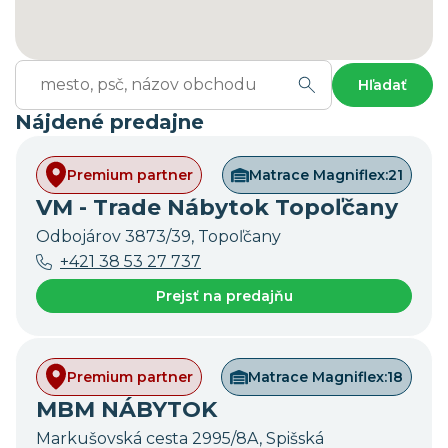
Hľadať
Nájdené predajne
Premium partner
Matrace Magniflex:
21
VM - Trade Nábytok Topoľčany
Odbojárov 3873/39, Topoľčany
+421 38 53 27 737
Prejsť na predajňu
Premium partner
Matrace Magniflex:
18
MBM NÁBYTOK
Markušovská cesta 2995/8A, Spišská