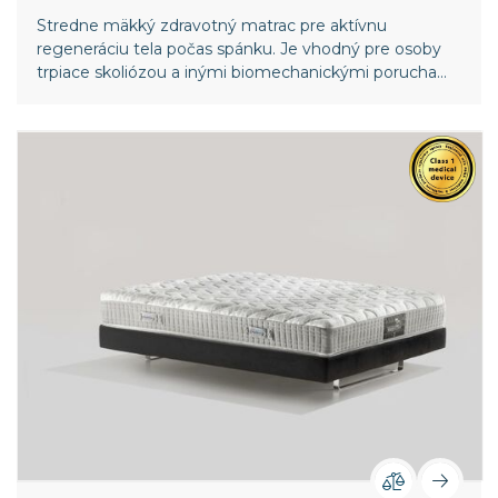
Stredne mäkký zdravotný matrac pre aktívnu
regeneráciu tela počas spánku. Je vhodný pre osoby
trpiace skoliózou a inými biomechanickými poruchami
chrbtice. Vyššia vrstva pamäťovej peny v poťahu
poskytuje ešte väčší komfort. Celosvetový patent
spoločnosti Magniflex.