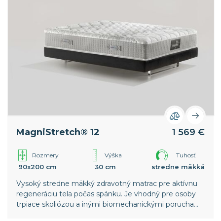
MagniStretch® 12
1 569 €
Rozmery
Výška
Tuhosť
90x200 cm
30 cm
stredne mäkká
Vysoký stredne mäkký zdravotný matrac pre aktívnu
regeneráciu tela počas spánku. Je vhodný pre osoby
trpiace skoliózou a inými biomechanickými poruchami
chrbtice. Vyššia vrstva pamäťovej peny v poťahu