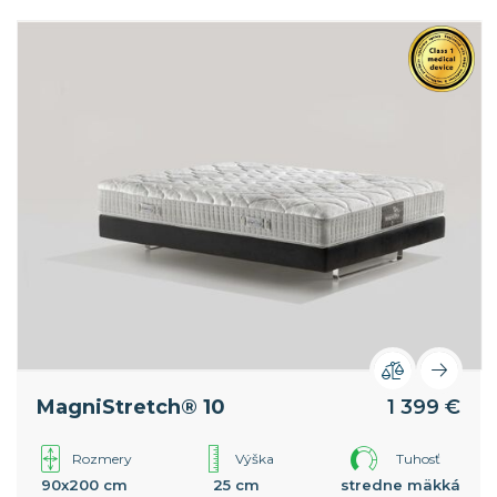
poskytuje ešte väčší komfort. Celosvetový patent
spoločnosti Magniflex.
MagniStretch® 10
1 399 €
Rozmery
Výška
Tuhosť
90x200 cm
25 cm
stredne mäkká