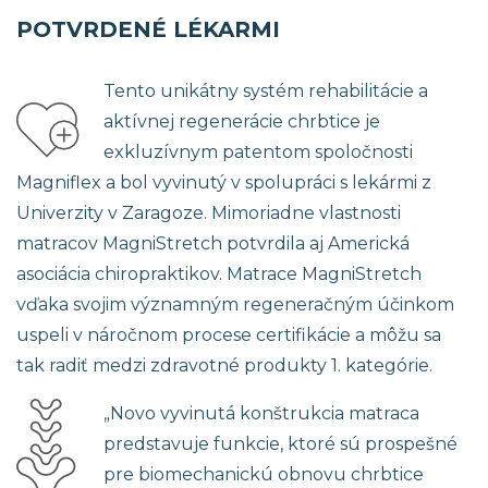
POTVRDENÉ LÉKARMI
Tento unikátny systém rehabilitácie a
aktívnej regenerácie chrbtice je
exkluzívnym patentom spoločnosti
Magniflex a bol vyvinutý v spolupráci s lekármi z
Univerzity v Zaragoze. Mimoriadne vlastnosti
matracov MagniStretch potvrdila aj Americká
asociácia chiropraktikov. Matrace MagniStretch
vďaka svojim významným regeneračným účinkom
uspeli v náročnom procese certifikácie a môžu sa
tak radiť medzi zdravotné produkty 1. kategórie.
„Novo vyvinutá konštrukcia matraca
predstavuje funkcie, ktoré sú prospešné
pre biomechanickú obnovu chrbtice