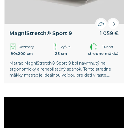
MagniStretch® Sport 9
1 059 €
Rozmery
Výška
Tuhosť
90x200 cm
23 cm
stredne mäkká
Matrac MagniStretch® Sport 9 bol navrhnutý na
ergonomický a rehabilitačný spánok. Tento stredne
mäkký matrac je ideálnou voľbou pre deti v raste,
mladých športovcov a osoby trpiace skoliózou alebo
inými biomechanickými poruchami chrbtice.
Celosvetový patent spoločnosti Magniflex.