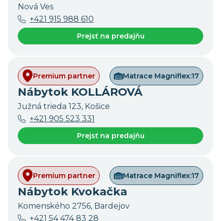
Nová Ves
+421 915 988 610
Prejsť na predajňu
Premium partner
Matrace Magniflex:
17
Nábytok KOLLÁROVÁ
Južná trieda 123, Košice
+421 905 523 331
Prejsť na predajňu
Premium partner
Matrace Magniflex:
17
Nábytok Kvokačka
Komenského 2756, Bardejov
+421 54 474 83 28