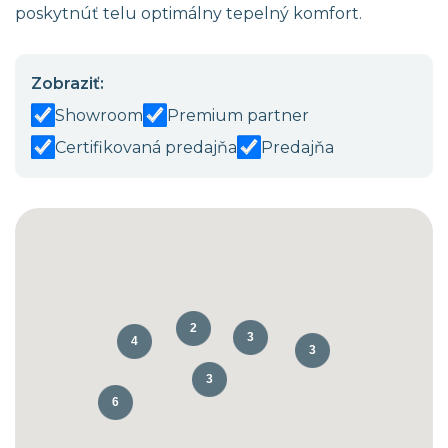
poskytnúť telu optimálny tepelný komfort.
Zobraziť:
Showroom
Premium partner
Certifikovaná predajňa
Predajňa
2
3
4
3
3
6