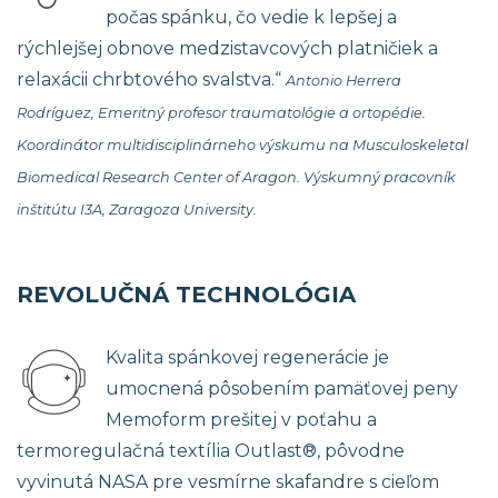
počas spánku, čo vedie k lepšej a
rýchlejšej obnove medzistavcových platničiek a
relaxácii chrbtového svalstva.“
Antonio Herrera
Rodríguez, Emeritný profesor traumatológie a ortopédie.
Koordinátor multidisciplinárneho výskumu na Musculoskeletal
Biomedical Research Center of Aragon. Výskumný pracovník
inštitútu I3A, Zaragoza University.
REVOLUČNÁ TECHNOLÓGIA
Kvalita spánkovej regenerácie je
umocnená pôsobením pamäťovej peny
Memoform prešitej v poťahu a
termoregulačná textília Outlast®, pôvodne
vyvinutá NASA pre vesmírne skafandre s cieľom