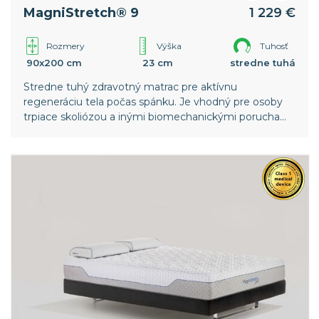
MagniStretch® 9
1 229 €
Rozmery
Výška
Tuhosť
90x200 cm
23 cm
stredne tuhá
Stredne tuhý zdravotný matrac pre aktívnu
regeneráciu tela počas spánku. Je vhodný pre osoby
trpiace skoliózou a inými biomechanickými poruchami
chrbtice. Nižšia vrstva pamäťovej peny v poťahu
zaisťuje intenzívnejší strečový efekt. Celosvetový
patent spoločnosti Magniflex.