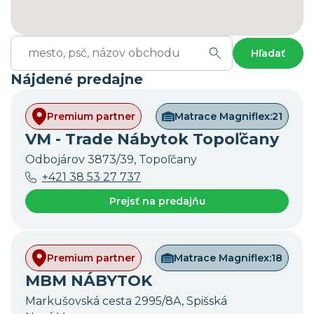
Hľadať
Nájdené predajne
Premium partner
Matrace Magniflex:
21
VM - Trade Nábytok Topoľčany
Odbojárov 3873/39, Topoľčany
+421 38 53 27 737
Prejsť na predajňu
Premium partner
Matrace Magniflex:
18
MBM NÁBYTOK
Markušovská cesta 2995/8A, Spišská