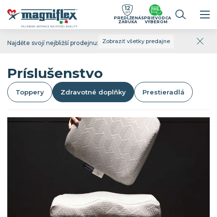
PREDĹŽENÁ
SPRIEVODCA
ZÁRUKA
VÝBEROM
Zobraziť všetky predajne
Najděte svojí nejbližší prodejnu:
Príslušenstvo
Toppery
Zdravotné doplňky
Prestieradlá
Na spríjemnenie Vašich každodenných
aktivít
Zdravotné doplnky a príslušenstvo Magniflex z
pamäťovej peny a s poťahovou látkou z priedušnej
3D textílie oceníte pri cvičení, na cestách alebo v