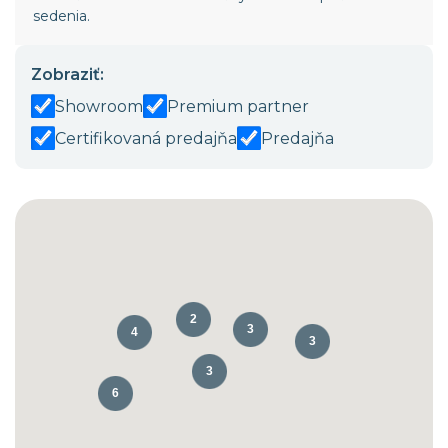
sedenia.
Zobraziť:
Showroom
Premium partner
Certifikovaná predajňa
Predajňa
2
3
4
3
3
6