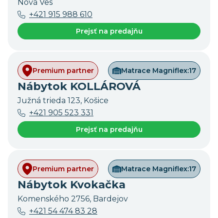
Nová Ves
+421 915 988 610
Prejsť na predajňu
Premium partner
Matrace Magniflex:
17
Nábytok KOLLÁROVÁ
Južná trieda 123, Košice
+421 905 523 331
Prejsť na predajňu
Premium partner
Matrace Magniflex:
17
Nábytok Kvokačka
Komenského 2756, Bardejov
+421 54 474 83 28