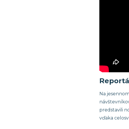
Reportáž
Na jesennom 
návštevníkov
predstavili 
vďaka celosv