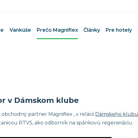
ce
Vankúše
Prečo Magniflex
Články
Pre hotely
e pár
Matrace pri bolestiach chrbta
 deti
Uvoľnenie medzistavcových p
e bábätko
Matrace pri Bechterevovej c
e športovcov
Matrace pri artróze a reumat
 alergikov
Pre dlhodobo pripútaných na
or v Dámskom klube
e seniorov
Termoregulačné matrace
Prevencia a zdravie
, obchodný partner Magniflex , v relácii
Dámskeho klub
tanicou RTVS, ako odborník na spánkovú regeneráciu.
0×200 cm
Čistenie poťahov Magniflex