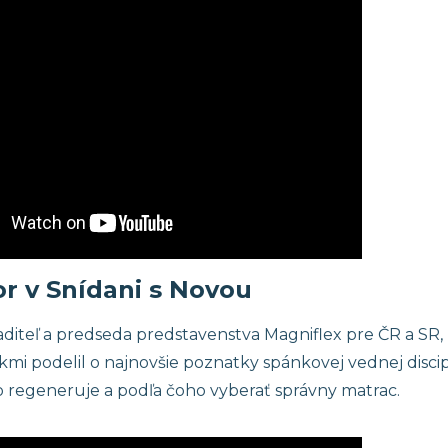
5×85 cm
Náhradné poťahy
0×200 cm
Cenník
rozmer
r v Snídani s Novou
aditeľ a predseda predstavenstva Magniflex pre ČR a SR, I
kmi podelil o najnovšie poznatky spánkovej vednej discipl
o regeneruje a podľa čoho vyberať správny matrac.