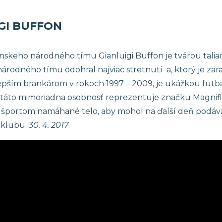
GI BUFFON
anskeho národného tímu Gianluigi Buffon je tvárou talian
národného tímu odohral najviac stretnutí a, ktorý je zara
epším brankárom v rokoch 1997 – 2009, je ukážkou futbalo
e táto mimoriadna osobnosť reprezentuje značku Magnif
športom namáhané telo, aby mohol na ďalší deň podáv
 klubu.
30. 4. 2017