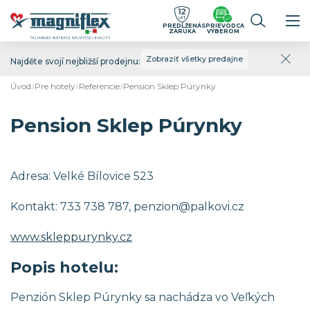
PREDĹŽENÁ
SPRIEVODCA
ZÁRUKA
VÝBEROM
Zobraziť všetky predajne
Najděte svojí nejbližší prodejnu:
Úvod
Pre hotely
Referencie
Pension Sklep Púrynky
Pension Sklep Púrynky
Adresa: Velké Bílovice 523
Kontakt: 733 738 787, penzion@palkovi.cz
www.skleppurynky.cz
Popis hotelu:
Penzión Sklep Púrynky sa nachádza vo Veľkých