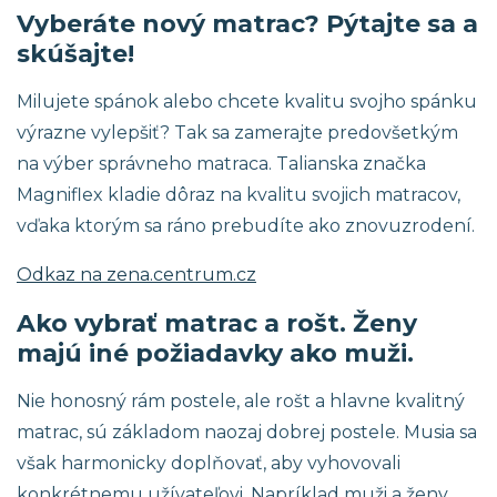
Vyberáte nový matrac? Pýtajte sa a
skúšajte!
Milujete spánok alebo chcete kvalitu svojho spánku
výrazne vylepšiť? Tak sa zamerajte predovšetkým
na výber správneho matraca. Talianska značka
Magniflex kladie dôraz na kvalitu svojich matracov,
vďaka ktorým sa ráno prebudíte ako znovuzrodení.
Odkaz na zena.centrum.cz
Ako vybrať matrac a rošt. Ženy
majú iné požiadavky ako muži.
Nie honosný rám postele, ale rošt a hlavne kvalitný
matrac, sú základom naozaj dobrej postele. Musia sa
však harmonicky doplňovať, aby vyhovovali
konkrétnemu užívateľovi. Napríklad muži a ženy