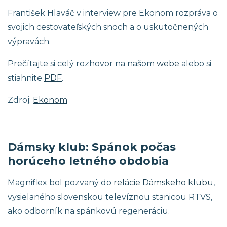
František Hlaváč v interview pre Ekonom rozpráva o
svojich cestovateľských snoch a o uskutočnených
výpravách.
Prečítajte si celý rozhovor na našom
webe
alebo si
stiahnite
PDF
.
Zdroj:
Ekonom
Dámsky klub: Spánok počas
horúceho letného obdobia
Magniflex bol pozvaný do
relácie Dámskeho klubu
,
vysielaného slovenskou televíznou stanicou RTVS,
ako odborník na spánkovú regeneráciu.