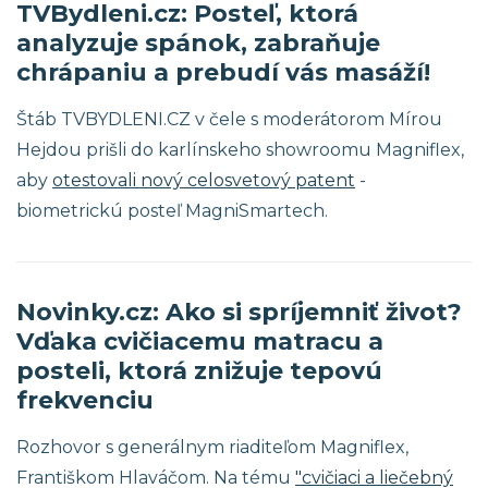
TVBydleni.cz: Posteľ, ktorá
analyzuje spánok, zabraňuje
chrápaniu a prebudí vás masáží!
Štáb TVBYDLENI.CZ v čele s moderátorom Mírou
Hejdou prišli do karlínskeho showroomu Magniflex,
aby
otestovali nový celosvetový patent
-
biometrickú posteľ MagniSmartech.
Novinky.cz: Ako si spríjemniť život?
Vďaka cvičiacemu matracu a
posteli, ktorá znižuje tepovú
frekvenciu
Rozhovor s generálnym riaditeľom Magniflex,
Františkom Hlaváčom. Na tému
"cvičiaci a liečebný