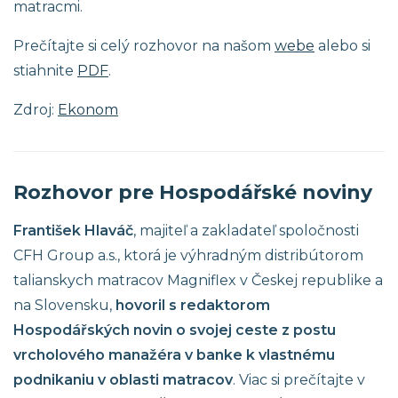
matracmi.
Prečítajte si celý rozhovor na našom
webe
alebo si
stiahnite
PDF
.
Zdroj:
Ekonom
Rozhovor pre Hospodářské noviny
František Hlaváč
, majiteľ a zakladateľ spoločnosti
CFH Group a.s., ktorá je výhradným distribútorom
talianskych matracov Magniflex v Českej republike a
na Slovensku,
hovoril s redaktorom
Hospodářských novin o svojej ceste z postu
vrcholového manažéra v banke k vlastnému
podnikaniu v oblasti matracov
. Viac si prečítajte v