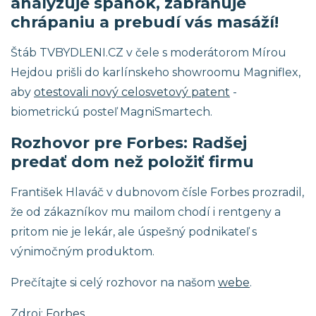
analyzuje spánok, zabraňuje
chrápaniu a prebudí vás masáží!
Štáb TVBYDLENI.CZ v čele s moderátorom Mírou
Hejdou prišli do karlínskeho showroomu Magniflex,
aby
otestovali nový celosvetový patent
-
biometrickú posteľ MagniSmartech.
Rozhovor pre Forbes: Radšej
predať dom než položiť firmu
František Hlaváč v dubnovom čísle Forbes prozradil,
že od zákazníkov mu mailom chodí i rentgeny a
pritom nie je lekár, ale úspešný podnikateľ s
výnimočným produktom.
Prečítajte si celý rozhovor na našom
webe
.
Zdroj:
Forbes