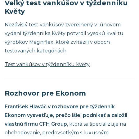
Veľký test vankúšov v týždenníku
Květy
Nezávislý test vankúšov zverejnený v júnovom
vydaní týždenníka Květy potvrdil vysokú kvalitu
výrobkov Magniflex, ktoré zvíťazili v oboch
testovaných kategóriách.
Test vankúšov v týždenníku Květy
Rozhovor pre Ekonom
František Hlaváč v rozhovore pre týždenník
Ekonom vysvetľuje, prečo išiel podnikať a založil
vlastnú firmu CFH Group
, ktorá sa špecializuje na
obchodovanie, predovšetkým s luxusnými