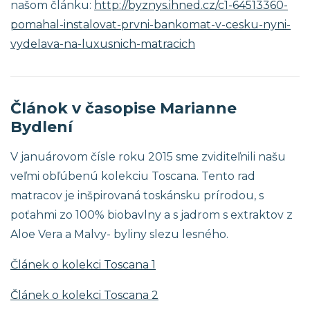
našom článku:
http://byznys.ihned.cz/c1-64513360-
pomahal-instalovat-prvni-bankomat-v-cesku-nyni-
vydelava-na-luxusnich-matracich
Článok v časopise Marianne
Bydlení
V januárovom čísle roku 2015 sme zviditeľnili našu
veľmi obľúbenú kolekciu Toscana. Tento rad
matracov je inšpirovaná toskánsku prírodou, s
poťahmi zo 100% biobavlny a s jadrom s extraktov z
Aloe Vera a Malvy- byliny slezu lesného.
Článek o kolekci Toscana 1
Článek o kolekci Toscana 2