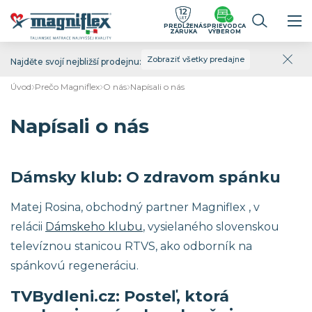
PREDĹŽENÁ
SPRIEVODCA
ZÁRUKA
VÝBEROM
Zobraziť všetky predajne
Najděte svojí nejbližší prodejnu:
Úvod
Prečo Magniflex
O nás
Napísali o nás
Napísali o nás
Dámsky klub: O zdravom spánku
Matej Rosina, obchodný partner Magniflex , v
relácii
Dámskeho klubu
, vysielaného slovenskou
televíznou stanicou RTVS, ako odborník na
spánkovú regeneráciu.
TVBydleni.cz: Posteľ, ktorá