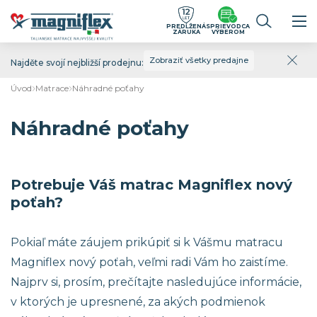
PREDĹŽENÁ
SPRIEVODCA
ZÁRUKA
VÝBEROM
Zobraziť všetky predajne
Najděte svojí nejbližší prodejnu:
Úvod
Matrace
Náhradné poťahy
Náhradné poťahy
Potrebuje Váš matrac Magniflex nový
poťah?
Pokiaľ máte záujem prikúpiť si k Vášmu matracu
Magniflex nový poťah, veľmi radi Vám ho zaistíme.
Najprv si, prosím, prečítajte nasledujúce informácie,
v ktorých je upresnené, za akých podmienok