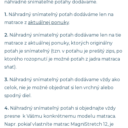
náhradné snímateľné poťahy dodávame.
1.
Náhradný snímateľný poťah dodáváme len na
matrace z
aktuálnej ponuky
.
2.
Náhradný snímateľný poťah dodávame len na tie
matrace z aktuálnej ponuky, ktorých originálny
poťah je snímateľný (tzn. v poťahu je prešitý zips, po
ktorého rozopnutí je možné poťah z jadra matraca
sňať).
3.
Náhradný snímateľný poťah dodávame vždy ako
celok, nie je možné objednať si len vrchný alebo
spodný diel.
4.
Náhradný snímateľný poťah si objednajte vždy
presne k Vášmu konkrétnemu modelu matraca.
Napr. pokiaľ vlastníte matrac MagniStretch 12, je