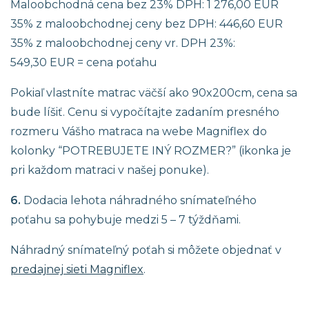
Maloobchodná cena bez 23% DPH: 1 276,00 EUR
35% z maloobchodnej ceny bez DPH: 446,60 EUR
35% z maloobchodnej ceny vr. DPH 23%:
549,30 EUR = cena poťahu
Pokiaľ vlastníte matrac väčší ako 90x200cm, cena sa
bude líšiť. Cenu si vypočítajte zadaním presného
rozmeru Vášho matraca na webe Magniflex do
kolonky “POTREBUJETE INÝ ROZMER?” (ikonka je
pri každom matraci v našej ponuke).
6.
Dodacia lehota náhradného snímateľného
poťahu sa pohybuje medzi 5 – 7 týždňami.
Náhradný snímateľný poťah si môžete objednať v
predajnej sieti Magniflex
.