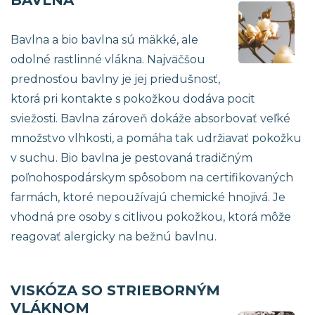
BAVLNA
Bavlna a bio bavlna sú mäkké, ale
odolné rastlinné vlákna. Najväčšou
prednosťou bavlny je jej priedušnosť,
ktorá pri kontakte s pokožkou dodáva pocit
sviežosti. Bavlna zároveň dokáže absorbovať veľké
množstvo vlhkosti, a pomáha tak udržiavať pokožku
v suchu. Bio bavlna je pestovaná tradičným
poľnohospodárskym spôsobom na certifikovaných
farmách, ktoré nepoužívajú chemické hnojivá. Je
vhodná pre osoby s citlivou pokožkou, ktorá môže
reagovať alergicky na bežnú bavlnu.
VISKÓZA SO STRIEBORNÝM
VLÁKNOM