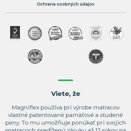
Ochrana osobných údajov
Viete, že
Magniflex používa pri výrobe matracov
vlastné patentované pamäťové a studené
peny. To mu umožňuje ponúkať pri svojich
matracoch predĺženú záruku až 12 rokov na