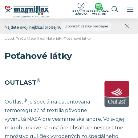
PREDĹŽENÁ
SPRIEVODCA
ZÁRUKA
VÝBEROM
Zobraziť všetky predajne
Najděte svojí nejbližší prodejnu:
Úvod
Prečo Magniflex
Materiály
Poťahové látky
Poťahové látky
®
OUTLAST
®
Outlast
je špeciálna patentovaná
termoregulačná textília pôvodne
vyvinutá NASA pre vesmírne skafandre. Vo svojej
mikrobunkovej štruktúre obsahuje nespočetné
množstvo guličiek vyrobených zo špeciálneho