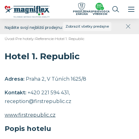
PREDĹŽENÁ
SPRIEVODCA
ZÁRUKA
VÝBEROM
Zobraziť všetky predajne
Najděte svojí nejbližší prodejnu:
Úvod
Pre hotely
Referencie
Hotel 1. Republic
Hotel 1. Republic
Adresa:
Praha 2, V Tůních 1625/8
Kontakt:
+420 221 594 431,
reception@firstrepublic.cz
www.firstrepublic.cz
Popis hotelu