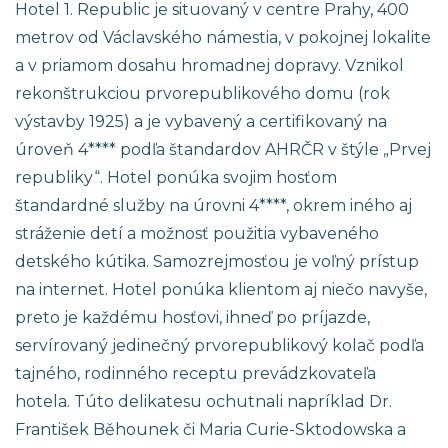
Hotel 1. Republic je situovaný v centre Prahy, 400
metrov od Václavského námestia, v pokojnej lokalite
a v priamom dosahu hromadnej dopravy. Vznikol
rekonštrukciou prvorepublikového domu (rok
výstavby 1925) a je vybavený a certifikovaný na
úroveň 4**** podľa štandardov AHRČR v štýle „Prvej
republiky“. Hotel ponúka svojim hosťom
štandardné služby na úrovni 4****, okrem iného aj
stráženie detí a možnosť použitia vybaveného
detského kútika. Samozrejmosťou je voľný prístup
na internet. Hotel ponúka klientom aj niečo navyše,
preto je každému hosťovi, ihneď po príjazde,
servírovaný jedinečný prvorepublikový kolač podľa
tajného, rodinného receptu prevádzkovateľa
hotela. Túto delikatesu ochutnali napríklad Dr.
František Běhounek či Maria Curie-Sktodowska a