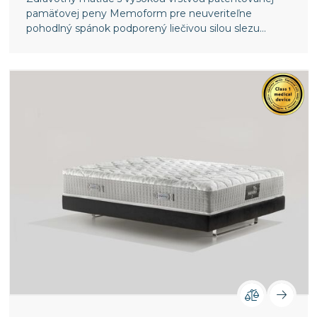
pamäťovej peny Memoform pre neuveriteľne
pohodlný spánok podporený liečivou silou slezu
lesného.