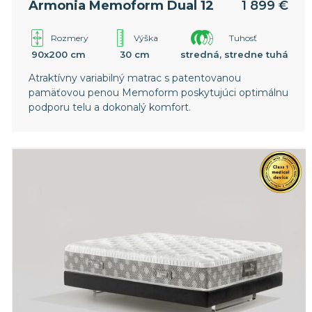
Armonia Memoform Dual 12
1 899 €
Rozmery
Výška
Tuhosť
90x200 cm
30 cm
stredná, stredne tuhá
Atraktívny variabilný matrac s patentovanou
pamäťovou penou Memoform poskytujúci optimálnu
podporu telu a dokonalý komfort.