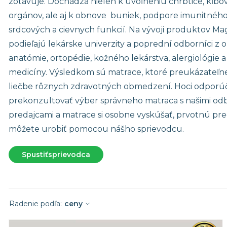
zotavuje. Dochádza nielen k uvoľneniu chrbtice, kĺbo
Stredne tuhé matrace
Matrace 19
orgánov, ale aj k obnove buniek, podpore imunitnéh
Tuhé matrace
Matrace 18
srdcových a cievnych funkcií. Na vývoji produktov Mag
Akýkoľvek 
podieľajú lekárske univerzity a poprední odborníci z o
anatómie, ortopédie, kožného lekárstva, alergiológie 
medicíny. Výsledkom sú matrace, ktoré preukázateľn
liečbe rôznych zdravotných obmedzení. Hoci odpor
prekonzultovať výber správneho matraca s našimi od
predajcami a matrace si osobne vyskúšať, prvotnú pre
môžete urobiť pomocou nášho sprievodcu.
Spustiť
sprievodca
Radenie podľa:
ceny