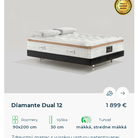
Diamante Dual 12
1 899 €
Rozmery
Výška
Tuhosť
90x200 cm
30 cm
mäkká, stredne mäkká
Zdravotný matrac s vysokou vrstvou patentovanej