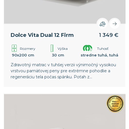
Dolce Vita Dual 12 Firm
1 349 €
Rozmery
Výška
Tuhosť
90x200 cm
30 cm
stredne tuhá, tuhá
Zdravotný matrac v tuhšej verzii výnimočný vysokou
vrstvou pamäťovej peny pre extrémne pohodlie a
regeneráciu tela počas spánku. Poťah z
termoregulačnej textílie Outlast®.