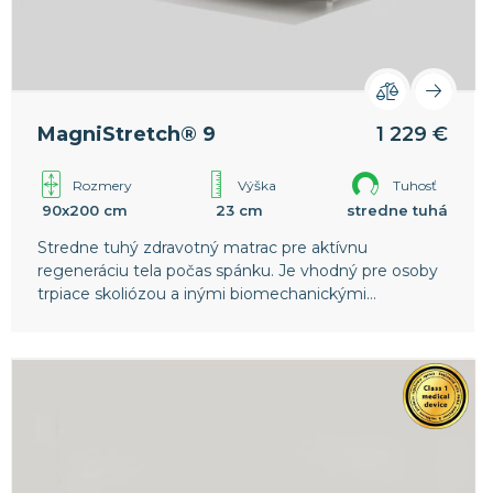
MagniStretch® 9
1 229 €
Rozmery
Výška
Tuhosť
90x200 cm
23 cm
stredne tuhá
Stredne tuhý zdravotný matrac pre aktívnu
regeneráciu tela počas spánku. Je vhodný pre osoby
trpiace skoliózou a inými biomechanickými
poruchami chrbtice. Nižšia vrstva pamäťovej peny v
poťahu zaisťuje intenzívnejší strečový efekt.
Celosvetový patent spoločnosti Magniflex.