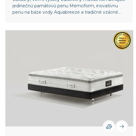
jedinečnú pamäťovú penu Memoform, inovatívnu
penu na báze vody Aquabreeze a tradičné vzácné
prírodné materiály, poskytujúci dokonalú podporu a
extrémne pohodlie.