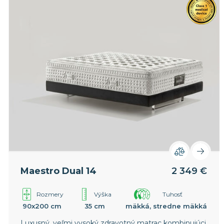
Maestro Dual 14
2 349 €
Rozmery
Výška
Tuhosť
90x200 cm
35 cm
mäkká, stredne mäkká
Luxusný, veľmi vysoký zdravotný matrac kombinujúci