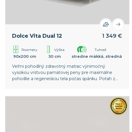
Dolce Vita Dual 12
1 349 €
Rozmery
Výška
Tuhosť
90x200 cm
30 cm
stredne mäkká, stredná
Veľmi pohodlný zdravotný matrac výnimočný
vysokou vrstvou pamäťovej peny pre maximálne
pohodlie a regeneráciu tela počas spánku. Poťah z
termoregulačnej textílie Outlast®.