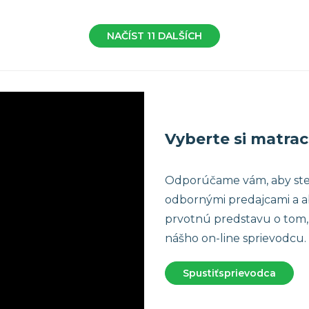
NAČÍST 11 DALŠÍCH
Vyberte si matrac
Odporúčame vám, aby ste 
odbornými predajcami a aby
prvotnú predstavu o tom, 
nášho on-line sprievodcu.
Spustiť
sprievodca