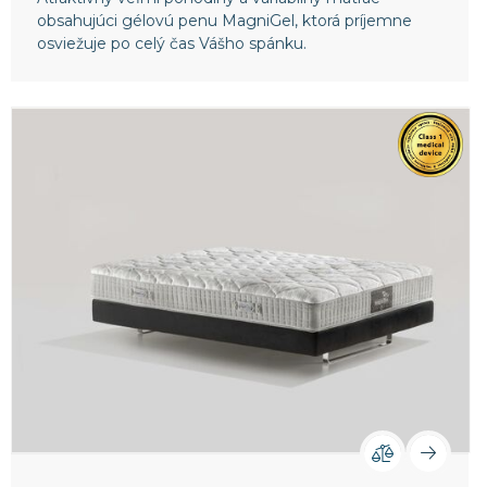
obsahujúci gélovú penu MagniGel, ktorá príjemne
osviežuje po celý čas Vášho spánku.