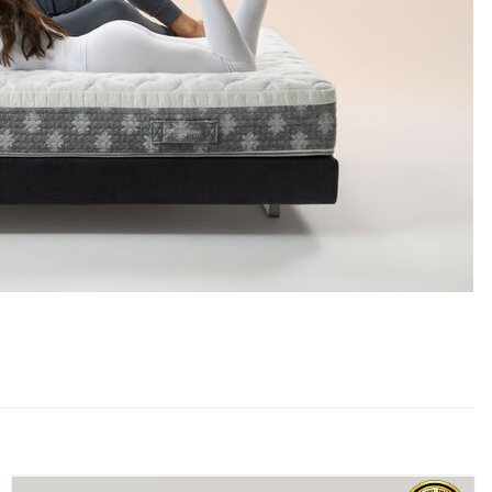
Zdravotné doplňky
Prestieradlá