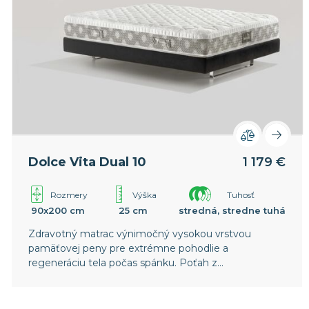
Dolce Vita Dual 10
1 179 €
Rozmery
Výška
Tuhosť
90x200 cm
25 cm
stredná, stredne tuhá
Zdravotný matrac výnimočný vysokou vrstvou
pamäťovej peny pre extrémne pohodlie a
regeneráciu tela počas spánku. Poťah z
termoregulačnej textílie Outlast®.