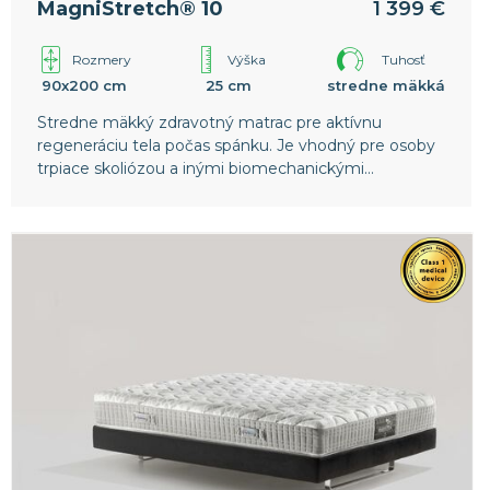
MagniStretch® 10
1 399 €
Rozmery
Výška
Tuhosť
90x200 cm
25 cm
stredne mäkká
Stredne mäkký zdravotný matrac pre aktívnu
regeneráciu tela počas spánku. Je vhodný pre osoby
trpiace skoliózou a inými biomechanickými
poruchami chrbtice. Vyššia vrstva pamäťovej peny v
poťahu poskytuje ešte väčší komfort. Celosvetový
patent spoločnosti Magniflex.