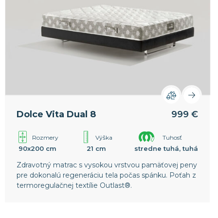
Dolce Vita Dual 8
999 €
Rozmery
Výška
Tuhosť
90x200 cm
21 cm
stredne tuhá, tuhá
Zdravotný matrac s vysokou vrstvou pamäťovej peny
pre dokonalú regeneráciu tela počas spánku. Poťah z
termoregulačnej textílie Outlast®.