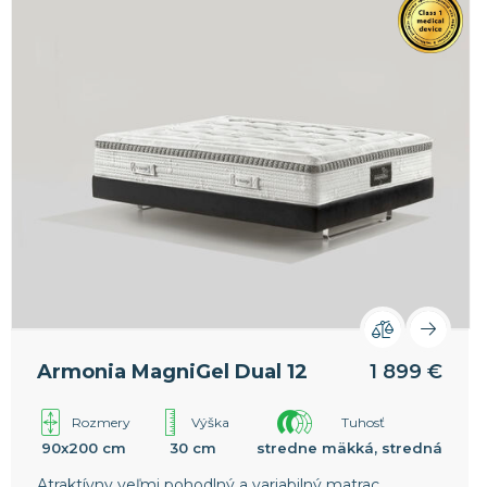
Armonia MagniGel Dual 12
1 899 €
Rozmery
Výška
Tuhosť
90x200 cm
30 cm
stredne mäkká, stredná
Atraktívny veľmi pohodlný a variabilný matrac