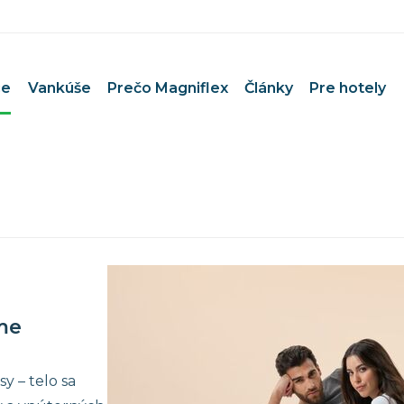
ce
Vankúše
Prečo Magniflex
Články
Pre hotely
e pár
Matrace pri bolestiach chrbta
 deti
Uvoľnenie medzistavcových p
e bábätko
Matrace pri Bechterevovej c
e športovcov
Matrace pri artróze a reumat
 alergikov
Pre dlhodobo pripútaných na
e seniorov
Termoregulačné matrace
íme
Prevencia a zdravie
y – telo sa
0×200 cm
Čistenie poťahov Magniflex