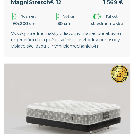
MagniStretch® 12
1 569 €
Rozmery
Výška
Tuhosť
90x200 cm
30 cm
stredne mäkká
Vysoký stredne mäkký zdravotný matrac pre aktívnu
regeneráciu tela počas spánku. Je vhodný pre osoby
trpiace skoliózou a inými biomechanickými
poruchami chrbtice. Vyššia vrstva pamäťovej peny v
poťahu poskytuje ešte väčší komfort. Celosvetový
patent spoločnosti Magniflex.