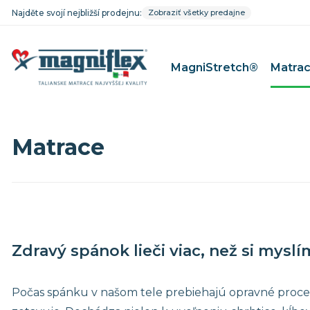
Najděte svojí nejbližší prodejnu:
Zobraziť všetky predajne
MagniStretch®
Matra
Matrace
MagniFico
Matrace pr
MagniStretch®
Matrace pre
Dolce Vita
Matrace pr
MagniCool
Matrace pr
Classico
Matrace pre
Riposo
Matrace pr
Zdravý spánok lieči viac, než si mysl
Baby Line
Počas spánku v našom tele prebiehajú opravné proces
Mäkké matrace
Matrace 9