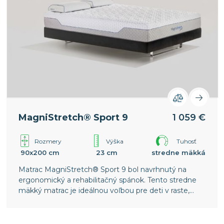
MagniStretch® Sport 9
1 059 €
Rozmery
Výška
Tuhosť
90x200 cm
23 cm
stredne mäkká
Matrac MagniStretch® Sport 9 bol navrhnutý na
ergonomický a rehabilitačný spánok. Tento stredne
mäkký matrac je ideálnou voľbou pre deti v raste,
mladých športovcov a osoby trpiace skoliózou alebo
inými biomechanickými poruchami chrbtice.
Celosvetový patent spoločnosti Magniflex.