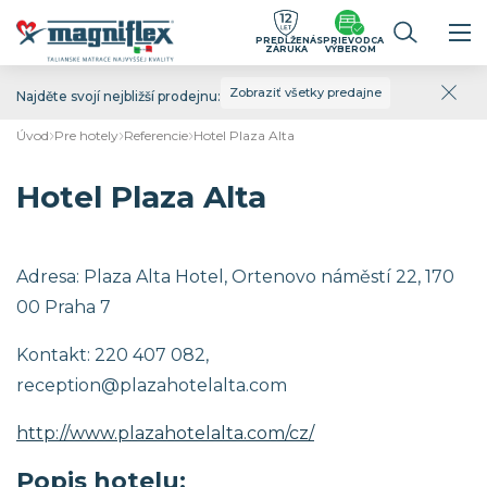
PREDĹŽENÁ
SPRIEVODCA
ZÁRUKA
VÝBEROM
Zobraziť všetky predajne
Najděte svojí nejbližší prodejnu:
Úvod
Pre hotely
Referencie
Hotel Plaza Alta
Hotel Plaza Alta
Adresa: Plaza Alta Hotel, Ortenovo náměstí 22, 170
00 Praha 7
Kontakt: 220 407 082,
reception@plazahotelalta.com
http://www.plazahotelalta.com/cz/
Popis hotelu: