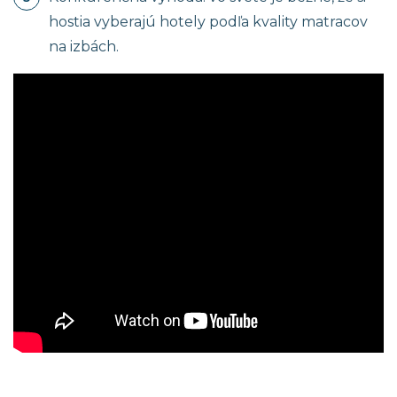
hostia vyberajú hotely podľa kvality matracov
na izbách.