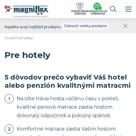
PREDĹŽENÁ
SPRIEVODCA
ZÁRUKA
VÝBEROM
Zobraziť všetky predajne
Najděte svojí nejbližší prodejnu:
Úvod
Pre hotely
Pre hotely
5 dôvodov prečo vybaviť Váš hotel
alebo penzión kvalitnými matracmi
Na izbe trávia hostia väčšinu času v posteli,
kvalitné penové matrace zaistia hosťom
dokonalý odpočinok a pokojný spánok.
Komfortné matrace zaistia Vaším hosťom