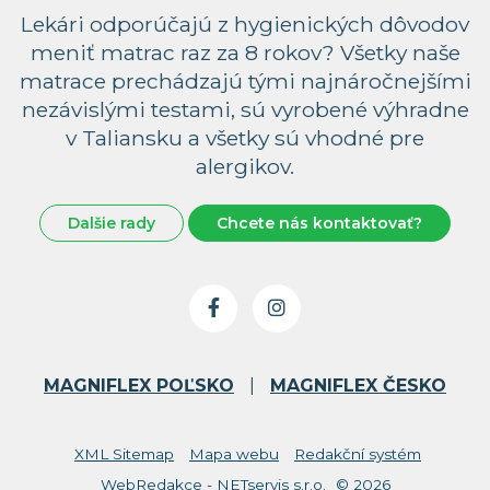
Lekári odporúčajú z hygienických dôvodov
meniť matrac raz za 8 rokov? Všetky naše
matrace prechádzajú tými najnáročnejšími
nezávislými testami, sú vyrobené výhradne
v Taliansku a všetky sú vhodné pre
alergikov.
Dalšie rady
Chcete nás kontaktovať?
MAGNIFLEX POĽSKO
|
MAGNIFLEX ČESKO
XML Sitemap
Mapa webu
Redakční systém
WebRedakce - NETservis s.r.o.
© 2026