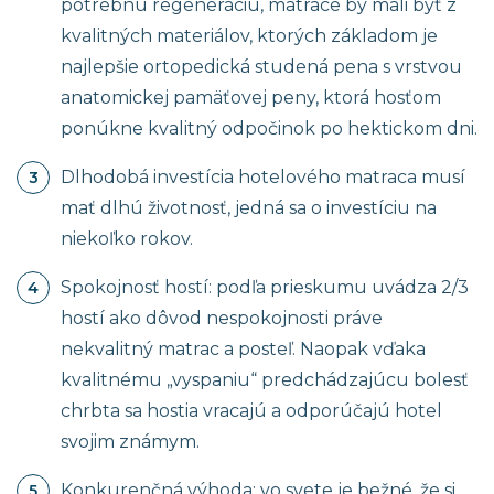
potrebnú regeneráciu, matrace by mali byť z
kvalitných materiálov, ktorých základom je
najlepšie ortopedická studená pena s vrstvou
anatomickej pamäťovej peny, ktorá hosťom
ponúkne kvalitný odpočinok po hektickom dni.
Dlhodobá investícia hotelového matraca musí
mať dlhú životnosť, jedná sa o investíciu na
niekoľko rokov.
Spokojnosť hostí: podľa prieskumu uvádza 2/3
hostí ako dôvod nespokojnosti práve
nekvalitný matrac a posteľ. Naopak vďaka
kvalitnému „vyspaniu“ predchádzajúcu bolesť
chrbta sa hostia vracajú a odporúčajú hotel
svojim známym.
Konkurenčná výhoda: vo svete je bežné, že si