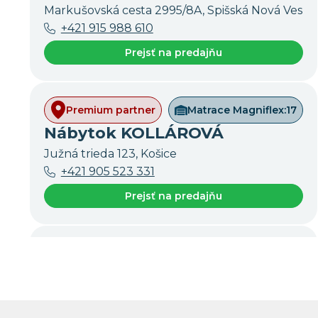
Markušovská cesta 2995/8A, Spišská Nová Ves
+421 915 988 610
Prejsť na predajňu
Premium partner
Matrace Magniflex:
17
Nábytok KOLLÁROVÁ
Južná trieda 123, Košice
+421 905 523 331
Prejsť na predajňu
Premium partner
Matrace Magniflex:
17
Nábytok Kvokačka
Komenského 2756, Bardejov
+421 54 474 83 28