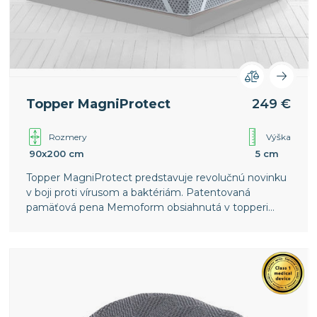
Topper MagniProtect
249 €
Rozmery
Výška
90x200 cm
5 cm
Topper MagniProtect predstavuje revolučnú novinku
v boji proti vírusom a baktériám. Patentovaná
pamäťová pena Memoform obsiahnutá v topperi
zvýši komfort vášho spánku a poskytne vám
jedinečnú spánkovú regeneráciu.