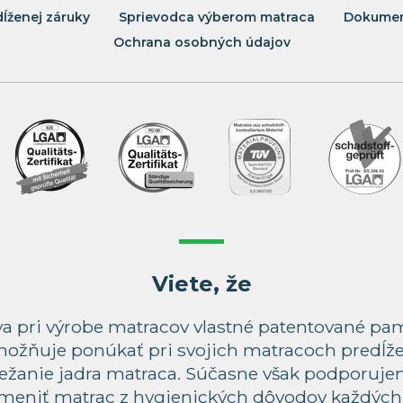
dĺženej záruky
Sprievodca výberom matraca
Dokumen
Ochrana osobných údajov
Viete, že
va pri výrobe matracov vlastné patentované pa
ožňuje ponúkať pri svojich matracoch predĺže
ležanie jadra matraca. Súčasne však podporuj
 meniť matrac z hygienických dôvodov každých 