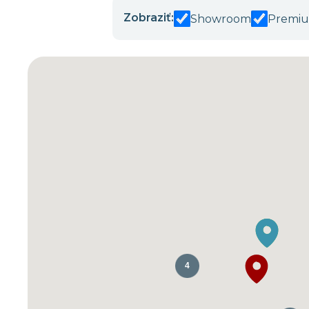
Zobraziť:
Showroom
Premiu
4