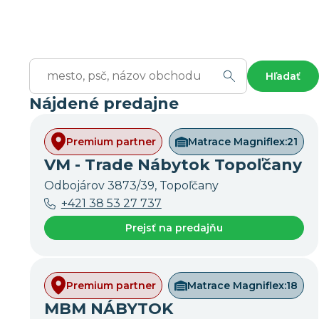
Hľadať
Nájdené predajne
Premium partner
Matrace Magniflex:
21
VM - Trade Nábytok Topoľčany
Odbojárov 3873/39, Topoľčany
+421 38 53 27 737
Prejsť na predajňu
Premium partner
Matrace Magniflex:
18
MBM NÁBYTOK