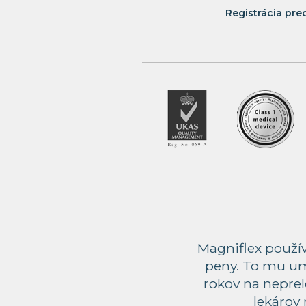
Registrácia pre
Prejsť na predajňu
Premium partner
Matrace Magniflex:
15
Študio Rosina
Ul. 1. mája 1457/44, Púchov
+421 911 191 883
Prejsť na predajňu
Premium partner
Matrace Magniflex:
14
Sleepcentrum BB
Magniflex použí
Zvolenská cesta 30/A, Banská Bystrica
peny. To mu um
+421 917 775 011
rokov na nepre
Prejsť na predajňu
lekárov