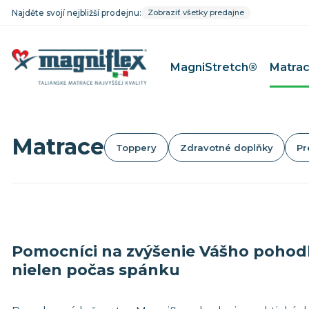
Najděte svojí nejbližší prodejnu:
Zobraziť všetky predajne
MagniStretch®
Matra
Matrace
Toppery
Zdravotné doplňky
Pr
MagniFico
Matrace pr
MagniStretch®
Matrace pre
Dolce Vita
Matrace pr
MagniCool
Matrace pr
Classico
Matrace pre
Riposo
Matrace pr
Pomocníci na zvýšenie Vášho pohodli
Baby Line
nielen počas spánku
Mäkké matrace
Matrace 9