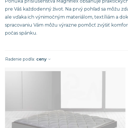
Ponuka príslušenstva Magniflex obsahuje praktický
Stredne tuhé matrace
Matrace 19
pre Váš každodenný život. Na prvý pohľad sa môžu zd
Tuhé matrace
Matrace 18
ale vďaka ich výnimočným materiálom, textíliám a d
Akýkoľvek 
spracovaniu Vám môžu výrazne pomôcť zvýšiť komfort,
počas spánku.
Radenie podľa:
ceny