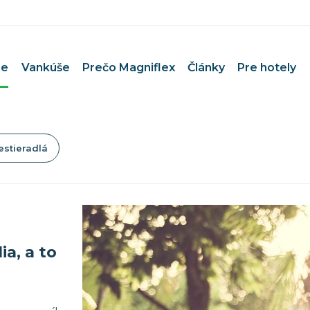
ce
Vankúše
Prečo Magniflex
Články
Pre hotely
estieradlá
e pár
Matrace pri bolestiach chrbta
 deti
Uvoľnenie medzistavcových p
e bábätko
Matrace pri Bechterevovej c
e športovcov
Matrace pri artróze a reumat
 alergikov
Pre dlhodobo pripútaných na
e seniorov
Termoregulačné matrace
a, a to
Prevencia a zdravie
0×200 cm
Čistenie poťahov Magniflex