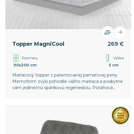
Topper MagniCool
269 €
Rozmery
Výška
90x200 cm
5 cm
Matracový topper z patentovanej pamäťovej peny
Memoform zvýši pohodlie vášho matraca a poskytne
vám jedinečnú spánkovú regeneráciu. Poťahová
textília MagniCool podporuje prirodzený proces
ochladenia potrebný pre rýchlejšie zaspanie a hlbší
spánok.