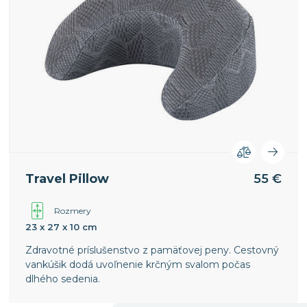
Travel Pillow
55 €
Rozmery
23 x 27 x 10 cm
Zdravotné príslušenstvo z pamäťovej peny. Cestovný
vankúšik dodá uvoľnenie krčným svalom počas
dlhého sedenia.