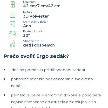
Rozmery
42 cm/7 cm/42 cm
Poťah
3D Polyester
Snímateľný poťah
Áno
Prateľný poťah
30°
Vhodné pre
deti i dospelých
Prečo zvoliť Ergo sedák?
ideálna pomôcka pri dlhodobom sedení
pohodlné sedenie bez otlačenín a svalového
napätia
pamäťová pena Memoform dokonale podopiera
najviac namáhané oblasti tela a zlepšuje v nich