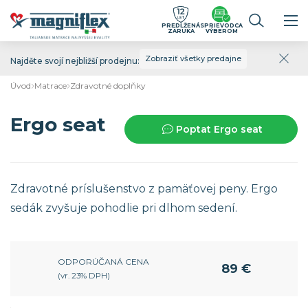
PREDĹŽENÁ
SPRIEVODCA
ZÁRUKA
VÝBEROM
Zobraziť všetky predajne
Najděte svojí nejbližší prodejnu:
Úvod
Matrace
Zdravotné doplňky
Ergo seat
Poptat Ergo seat
Zdravotné príslušenstvo z pamäťovej peny. Ergo
sedák zvyšuje pohodlie pri dlhom sedení.
ODPORÚČANÁ CENA
89 €
(vr. 23% DPH)