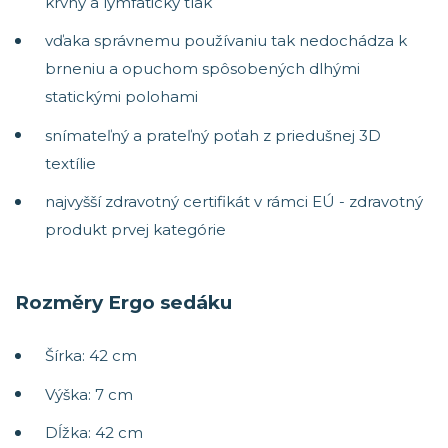
krvný a lymfatický tlak
vďaka správnemu používaniu tak nedochádza k
brneniu a opuchom spôsobených dlhými
statickými polohami
snímateľný a prateľný poťah z priedušnej 3D
textílie
najvyšší zdravotný certifikát v rámci EÚ - zdravotný
produkt prvej kategórie
Rozměry Ergo sedáku
Šírka: 42 cm
Výška: 7 cm
Dĺžka: 42 cm