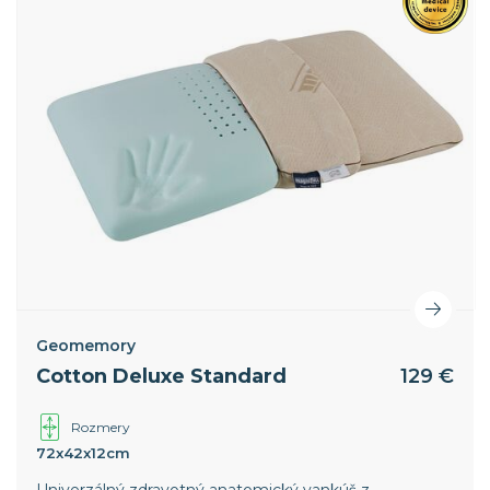
Geomemory
Cotton Deluxe Standard
129 €
Rozmery
72x42x12cm
Univerzálný zdravotný anatomický vankúš z