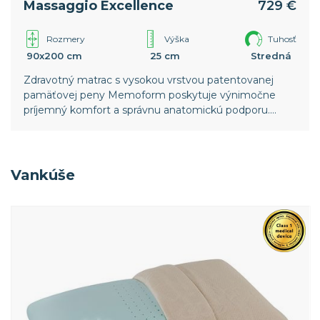
Massaggio Excellence
729 €
Rozmery
Výška
Tuhosť
90x200 cm
25 cm
Stredná
Zdravotný matrac s vysokou vrstvou patentovanej
pamäťovej peny Memoform poskytuje výnimočne
príjemný komfort a správnu anatomickú podporu.
Snímateľný a prateľný poťah z 3D tkaniny zaisťuje
vysokú priedušnosť matraca.
Vankúše