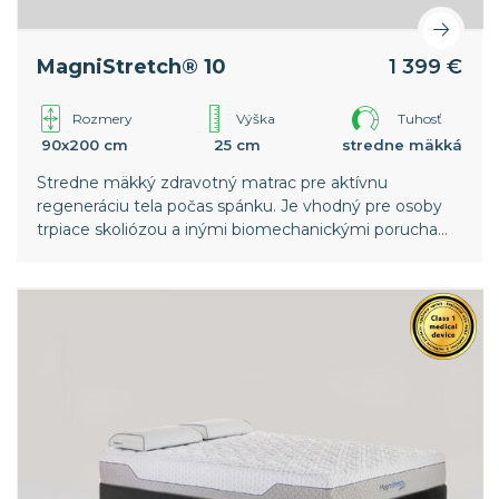
MagniStretch® 10
1 399 €
Rozmery
Výška
Tuhosť
90x200 cm
25 cm
stredne mäkká
Stredne mäkký zdravotný matrac pre aktívnu
regeneráciu tela počas spánku. Je vhodný pre osoby
trpiace skoliózou a inými biomechanickými poruchami
chrbtice. Vyššia vrstva pamäťovej peny v poťahu
poskytuje ešte väčší komfort. Celosvetový patent
spoločnosti Magniflex.