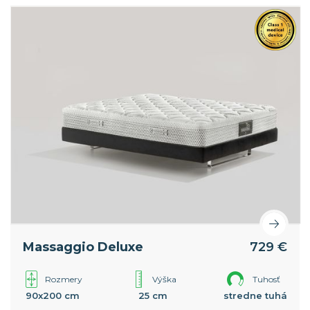
Massaggio Deluxe
729 €
Rozmery
Výška
Tuhosť
90x200 cm
25 cm
stredne tuhá