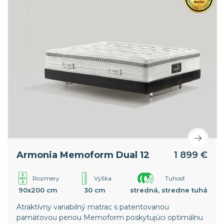
Armonia Memoform Dual 12
1 899 €
Rozmery
Výška
Tuhosť
90x200 cm
30 cm
stredná, stredne tuhá
Atraktívny variabilný matrac s patentovanou
pamäťovou penou Memoform poskytujúci optimálnu