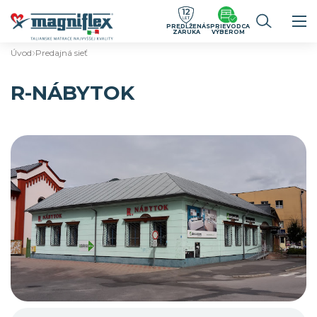
PREDĹŽENÁ
SPRIEVODCA
ZÁRUKA
VÝBEROM
Úvod
Predajná sieť
R-NÁBYTOK