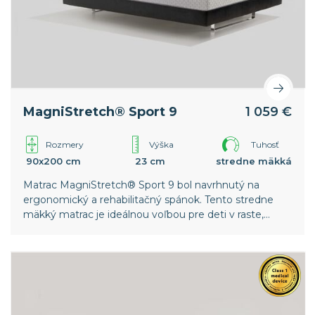
MagniStretch® Sport 9
1 059 €
Rozmery
Výška
Tuhosť
90x200 cm
23 cm
stredne mäkká
Matrac MagniStretch® Sport 9 bol navrhnutý na
ergonomický a rehabilitačný spánok. Tento stredne
mäkký matrac je ideálnou voľbou pre deti v raste,
mladých športovcov a osoby trpiace skoliózou alebo
inými biomechanickými poruchami chrbtice.
Celosvetový patent spoločnosti Magniflex.