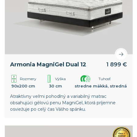
Armonia MagniGel Dual 12
1 899 €
Rozmery
Výška
Tuhosť
90x200 cm
30 cm
stredne mäkká, stredná
Atraktívny veľmi pohodlný a variabilný matrac
obsahujúci gélovú penu MagniGel, ktorá príjemne
osviežuje po celý čas Vášho spánku.