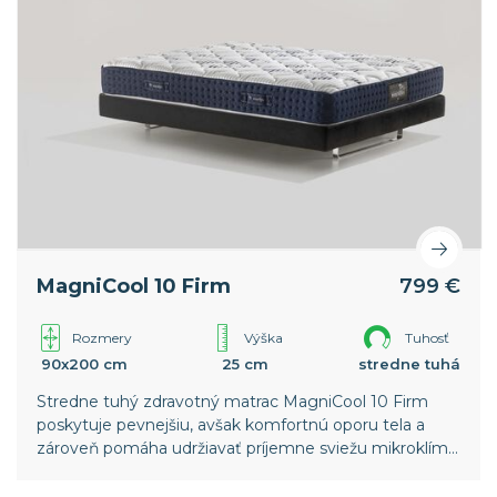
MagniCool 10 Firm
799 €
Rozmery
Výška
Tuhosť
90x200 cm
25 cm
stredne tuhá
Stredne tuhý zdravotný matrac MagniCool 10 Firm
poskytuje pevnejšiu, avšak komfortnú oporu tela a
zároveň pomáha udržiavať príjemne sviežu mikroklímu
pre hlboký a nerušený spánok.