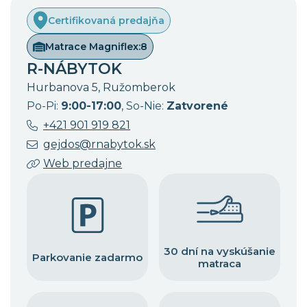
Certifikovaná predajňa
Matrace Magniflex:
8
R-NÁBYTOK
Hurbanova 5, Ružomberok
Po-Pi:
9:00-17:00
, So-Nie:
Zatvorené
+421 901 919 821
gejdos@rnabytok.sk
Web predajne
30 dní na vyskúšanie
Parkovanie zadarmo
matraca