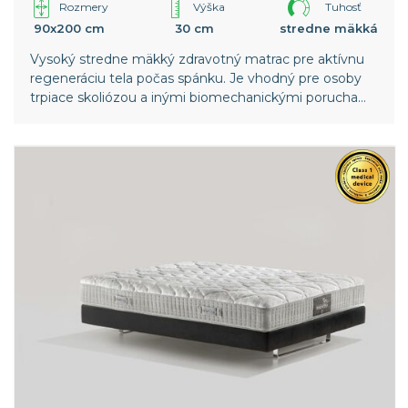
Rozmery
Výška
Tuhosť
90x200 cm
30 cm
stredne mäkká
Vysoký stredne mäkký zdravotný matrac pre aktívnu
regeneráciu tela počas spánku. Je vhodný pre osoby
trpiace skoliózou a inými biomechanickými poruchami
chrbtice. Vyššia vrstva pamäťovej peny v poťahu
poskytuje ešte väčší komfort. Celosvetový patent
spoločnosti Magniflex.