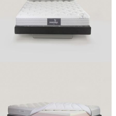
Zdravotné doplňky
Prestieradlá