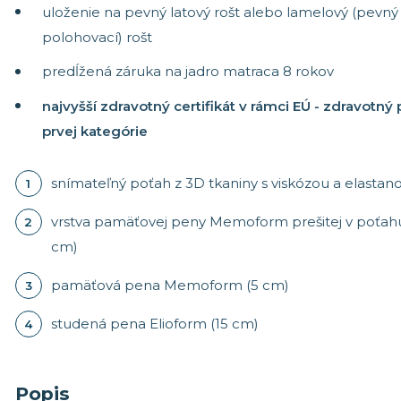
uloženie na pevný latový rošt alebo lamelový (pevný 
polohovací) rošt
predĺžená záruka na jadro matraca 8 rokov
najvyšší zdravotný certifikát v rámci EÚ - zdravotný
prvej kategórie
snímateľný poťah z 3D tkaniny s viskózou a elasta
vrstva pamäťovej peny Memoform prešitej v poťahu
cm)
pamäťová pena Memoform (5 cm)
studená pena Elioform (15 cm)
Popis