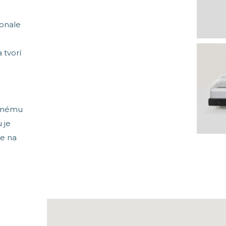
konale
 tvorí
eľnému
 je
je na