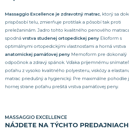
Massaggio Excellence je zdravotný matrac
, ktorý sa do
prispôsobí telu, zmierňuje protitlak a pôsobí tak proti
preležaninám. Jadro tohto kvalitného penového matraca
spodná
vrstva studenej ortopedickej peny
Elioform s
optimálnymi ortopedickými vlastnosťami a horná vrstva
anatomickej pamäťovej peny
Memoform pre dokonalý
odpočinok a zdravý spánok. Vďaka príjemnému snímat
poťahu z vysoko kvalitného polyesteru, viskózy a elastanu
matrac priedušný a hygienický. Pre maximálne pohodlie 
hornej strane poťahu prešitá vrstva pamäťovej peny.
MASSAGGIO EXCELLENCE
NÁJDETE NA TÝCHTO PREDAJNIACH