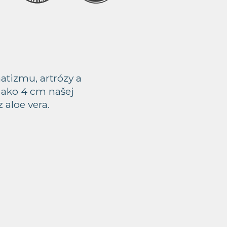
tizmu, artrózy a
c ako 4 cm našej
 aloe vera.