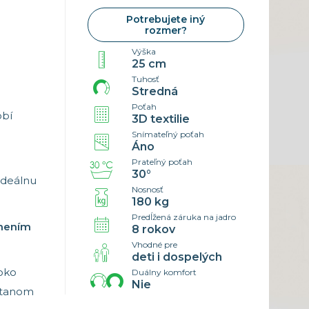
5×85 cm
Náhradné poťahy
Potrebujete iný
0×200 cm
Cenník
rozmer?
rozmer
Výška
25 cm
Tuhosť
Stredná
Poťah
obí
3D textilie
Snímateľný poťah
Áno
Prateľný poťah
30°
ideálnu
Nosnosť
180 kg
Predĺžená záruka na jadro
lnením
8 rokov
Vhodné pre
deti i dospelých
oko
Duálny komfort
Nie
astanom