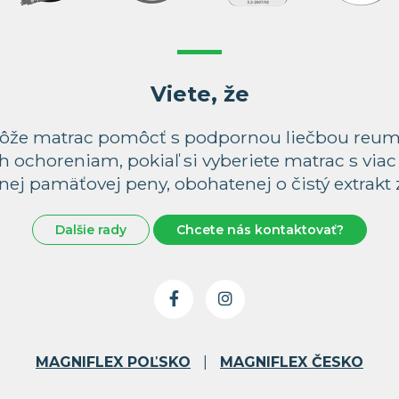
Viete, že
že matrac pomôcť s podpornou liečbou reuma
h ochoreniam, pokiaľ si vyberiete matrac s via
ej pamäťovej peny, obohatenej o čistý extrakt z
Dalšie rady
Chcete nás kontaktovať?
MAGNIFLEX POĽSKO
|
MAGNIFLEX ČESKO