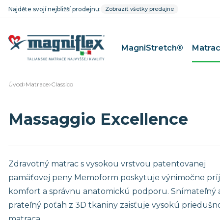
Najděte svojí nejbližší prodejnu:
Zobraziť všetky predajne
MagniStretch®
Matra
Úvod
Matrace
Classico
MagniFico
Matrace pr
Massaggio Excellence
MagniStretch®
Matrace pre
Dolce Vita
Matrace pr
MagniCool
Matrace pr
Classico
Matrace pre
Zdravotný matrac s vysokou vrstvou patentovanej
Riposo
Matrace pr
pamäťovej peny Memoform poskytuje výnimočne prí
Baby Line
komfort a správnu anatomickú podporu. Snímateľný 
prateľný poťah z 3D tkaniny zaisťuje vysokú priedušn
Mäkké matrace
Matrace 9
matraca.