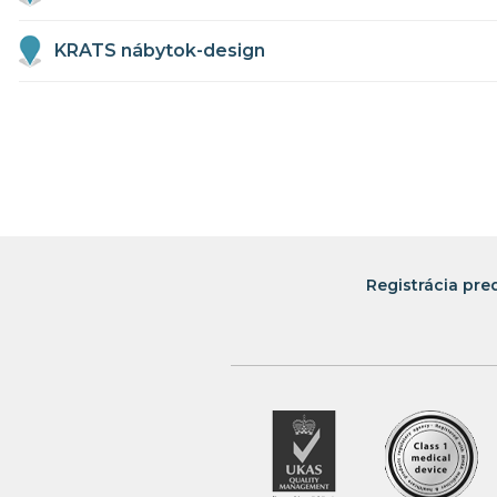
KRATS nábytok-design
NZ INTERIER
R-NÁBYTOK
FINES Liptovský Mikuláš
Registrácia pre
FINES Prievidza
FINES Trenčín
FINES Žilina