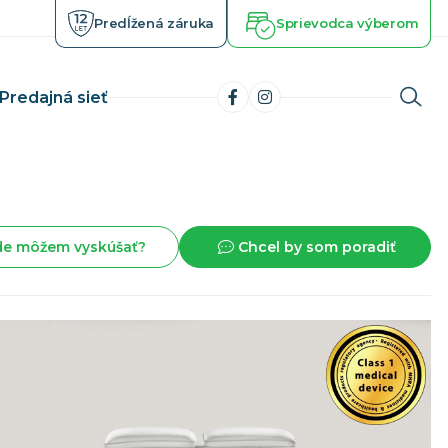
Predĺžená záruka
Sprievodca výberom
Predajná sieť
Matrace s pamäťovou penou
latničiek
Chladiace a gélové matrace
de môžem vyskúšať?
Chcel by som poradiť
horobe
Ortopedické matrace
izme
Zdravotné matrace
 lôžko
Luxusné matrace
Kvalitné matrace
Vysoké matrace
Toppery