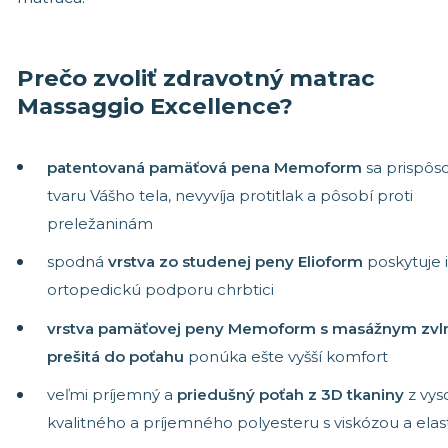
Stredne tuhé matrace
Matrace 19
Tuhé matrace
Matrace 18
Akýkoľvek 
Prečo zvoliť zdravotný matrac
Massaggio Excellence?
patentovaná pamäťová pena Memoform
sa prispôs
tvaru Vášho tela, nevyvíja protitlak a pôsobí proti
preležaninám
spodná
vrstva zo studenej peny Elioform
poskytuje 
ortopedickú podporu chrbtici
vrstva pamäťovej peny Memoform s masážnym zv
prešitá do poťahu
ponúka ešte vyšší komfort
veľmi príjemný a
priedušný poťah z 3D tkaniny
z vys
kvalitného a príjemného polyesteru s viskózou a el