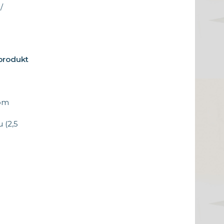
/
 produkt
nom
 (2,5