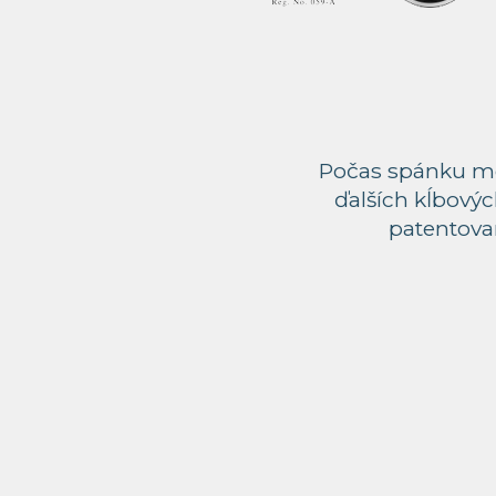
Počas spánku mô
ďalších kĺbovýc
patentovan