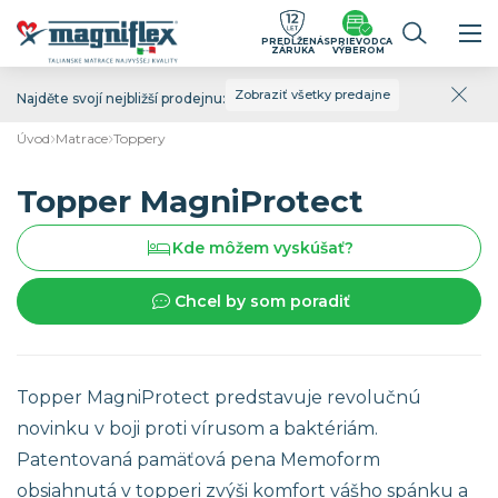
PREDĹŽENÁ
SPRIEVODCA
ZÁRUKA
VÝBEROM
Zobraziť všetky predajne
Najděte svojí nejbližší prodejnu:
Úvod
Matrace
Toppery
Topper MagniProtect
Kde môžem vyskúšať?
Chcel by som poradiť
Topper MagniProtect predstavuje revolučnú
novinku v boji proti vírusom a baktériám.
Patentovaná pamäťová pena Memoform
obsiahnutá v topperi zvýši komfort vášho spánku a