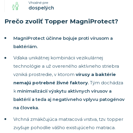
Vhodné pre
dospelých
Prečo zvoliť Topper MagniProtect?
MagniProtect účinne bojuje proti vírusom a
baktériám.
Vďaka unikátnej kombinácii vezikulárnej
technológie a už overeného aktívneho striebra
vzniká prostredie, v ktorom
vírusy a baktérie
nemajú potrebné živné faktory
.
Tým dochádza
k
minimalizácií výskytu aktívnych vírusov a
baktérií a teda aj negatívneho vplyvu patogénov
na človeka.
Vrchná zmäkčujúca matracová vrstva, tzv. topper
zvyšuje pohodlie vášho existujúceho matraca.