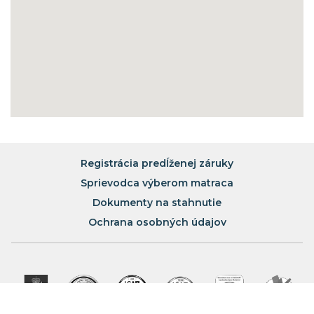
Massa (riaditeľ: Dr. Giorgio Soldani) a
katedra translačného výskumu, novej medicíny a
chirurgických technológií univerzity v Pise (riaditeľ: Prof.
Mauro Pistello) potvrdili, že
MagniProtect je schopný
generovať maximálnu vírusovú inaktiváciu v priebehu
60 minút
a z tkaniny je odstránených viac než 99%
SARS-COV-2.
Viac o kolekcii MagniProtect
Registrácia predĺženej záruky
Sprievodca výberom matraca
Dokumenty na stahnutie
Ochrana osobných údajov