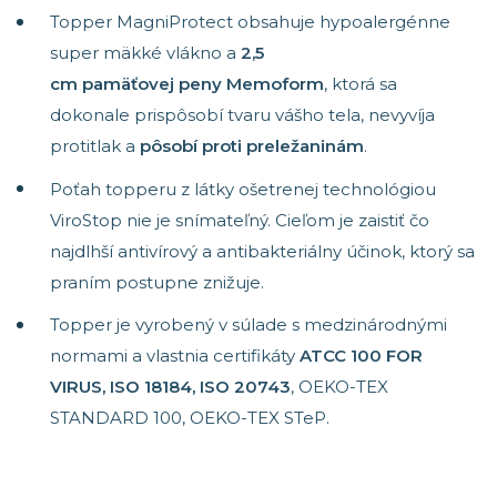
Topper MagniProtect obsahuje hypoalergénne
super mäkké vlákno a
2,5
cm pamäťovej peny Memoform
, ktorá sa
dokonale prispôsobí tvaru vášho tela, nevyvíja
protitlak a
pôsobí proti preležaninám
.
Poťah topperu z látky ošetrenej technológiou
ViroStop nie je snímateľný. Cieľom je zaistiť čo
najdlhší antivírový a antibakteriálny účinok, ktorý sa
praním postupne znižuje.
Topper je vyrobený v súlade s medzinárodnými
normami a vlastnia certifikáty
ATCC 100 FOR
VIRUS, ISO 18184, ISO 20743
, OEKO-TEX
STANDARD 100, OEKO-TEX STeP.