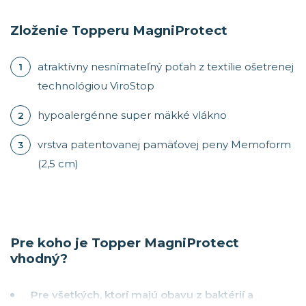
Zloženie Topperu MagniProtect
atraktívny nesnímateľný poťah z textílie ošetrenej
technológiou ViroStop
hypoalergénne super mäkké vlákno
vrstva patentovanej pamäťovej peny Memoform
(2,5 cm)
Pre koho je Topper MagniProtect
vhodný?
Pre všetkých, ktorí majú obavu z baktérií a