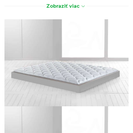
virusov
, ktoré sa v lôžku bežne vyskytujú.
Zobraziť viac
Pre osoby, ktoré majú zníženú imunitu
a majú
obavu z virusového alebo bakteriálneho
ochorenia. Prípadne pre tých, ktorí vírusové alebo
bakteriálne oneochorenie prekonali a chcú mať
lôžko čisté a bezpečné.
Vírusy a baktérie môžu zásadným spôsobom
ovplyvňovať naše zdravie. Vďaka ich absencii na
matraci, topperi, vankúši alebo
plachte
eliminujeme riziko infenkcie z lôžka
, v
ktorom spala nakazená osoba. Pokiaľ je osoba už
nakazená, má istotu, že se lieči/spí v čistom lôžku.
Po vyliečení máme istotu, že lôžko nie je
kontaminované vírusmi a baktériami.
Topper MagniProtect je
ideálným riešením ako