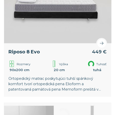
Riposo 8 Evo
449 €
Rozmery
Výška
Tuhosť
90x200 cm
20 cm
tuhá
Ortopedický matrac poskytujúci tuhší spánkový
komfort tvorí ortopedická pena Elioform a
patentovaná pamäťová pena Memoform prešitá v
poťahu. Snímateľný poťah z viskózy zaisťuje vysokú
priedušnosť matraca.