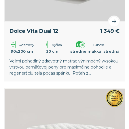
Dolce Vita Dual 12
1 349 €
Rozmery
Výška
Tuhosť
90x200 cm
30 cm
stredne mäkká, stredná
Veľmi pohodlný zdravotný matrac výnimočný vysokou
vrstvou pamäťovej peny pre maximálne pohodlie a
regeneráciu tela počas spánku. Poťah z
termoregulačnej textílie Outlast®.