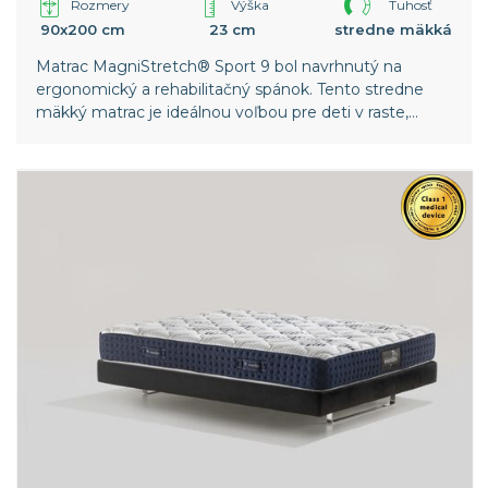
Rozmery
Výška
Tuhosť
90x200 cm
23 cm
stredne mäkká
Matrac MagniStretch® Sport 9 bol navrhnutý na
ergonomický a rehabilitačný spánok. Tento stredne
mäkký matrac je ideálnou voľbou pre deti v raste,
mladých športovcov a osoby trpiace skoliózou alebo
inými biomechanickými poruchami chrbtice.
Celosvetový patent spoločnosti Magniflex.