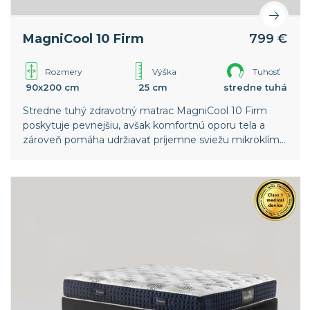
MagniCool 10 Firm
799 €
Rozmery
Výška
Tuhosť
90x200 cm
25 cm
stredne tuhá
Stredne tuhý zdravotný matrac MagniCool 10 Firm
poskytuje pevnejšiu, avšak komfortnú oporu tela a
zároveň pomáha udržiavať príjemne sviežu mikroklímu
pre hlboký a nerušený spánok.