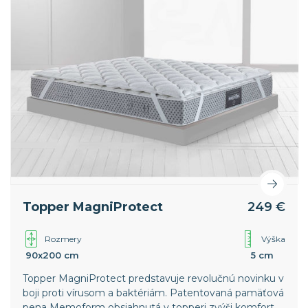
Topper MagniProtect
249 €
Rozmery
Výška
90x200 cm
5 cm
Topper MagniProtect predstavuje revolučnú novinku v
boji proti vírusom a baktériám. Patentovaná pamäťová
pena Memoform obsiahnutá v topperi zvýši komfort