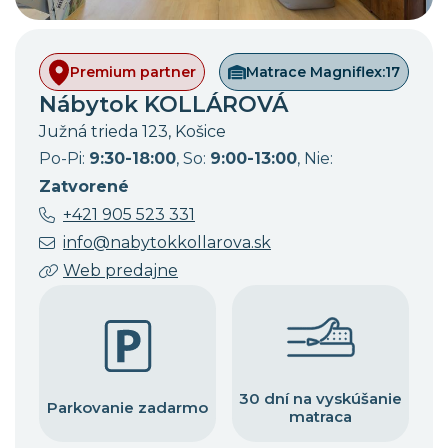
Premium partner
Matrace Magniflex:
17
Nábytok KOLLÁROVÁ
Južná trieda 123, Košice
Po-Pi:
9:30-18:00
, So:
9:00-13:00
, Nie:
Zatvorené
+421 905 523 331
info@nabytokkollarova.sk
Web predajne
30 dní na vyskúšanie
Parkovanie zadarmo
matraca