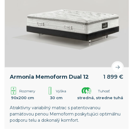
Armonia Memoform Dual 12
1 899 €
Rozmery
Výška
Tuhosť
90x200 cm
30 cm
stredná, stredne tuhá
Atraktívny variabilný matrac s patentovanou
pamäťovou penou Memoform poskytujúci optimálnu
podporu telu a dokonalý komfort.