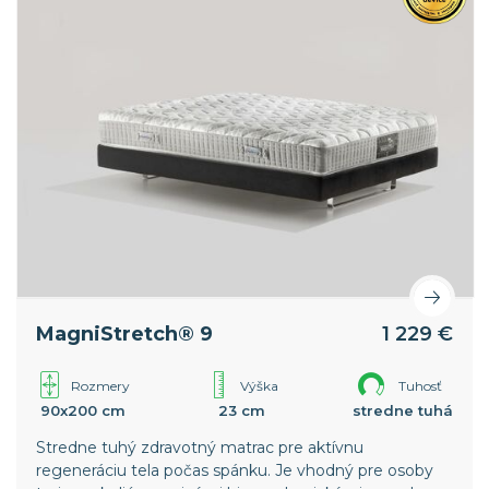
MagniStretch® 9
1 229 €
Rozmery
Výška
Tuhosť
90x200 cm
23 cm
stredne tuhá
Stredne tuhý zdravotný matrac pre aktívnu
regeneráciu tela počas spánku. Je vhodný pre osoby