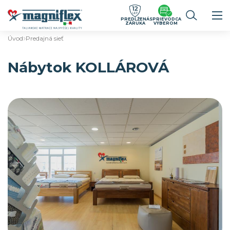
PREDĹŽENÁ
SPRIEVODCA
ZÁRUKA
VÝBEROM
Úvod
Predajná sieť
Nábytok KOLLÁROVÁ