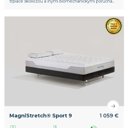
trpiace skoliózou a inými biomechanickými poruchami
chrbtice. Nižšia vrstva pamäťovej peny v poťahu
zaisťuje intenzívnejší strečový efekt. Celosvetový
patent spoločnosti Magniflex.
MagniStretch® Sport 9
1 059 €