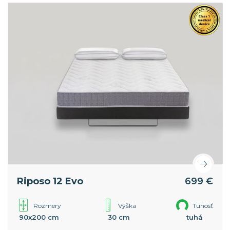
Riposo 12 Evo
699 €
Rozmery
Výška
Tuhosť
90x200 cm
30 cm
tuhá