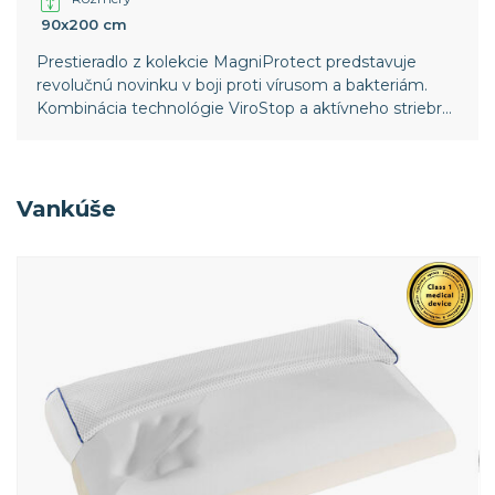
90x200 cm
Prestieradlo z kolekcie MagniProtect predstavuje
revolučnú novinku v boji proti vírusom a bakteriám.
Kombinácia technológie ViroStop a aktívneho striebra
brání výskytu aktívnych vírusov a baktérií v lôžku a
zabraňuje tak negativnému vplyvu patogénov na
človeka. Účinky technológie ViroStop potvrdzujú
medzinárodné normy ATCC a ISO.
Vankúše