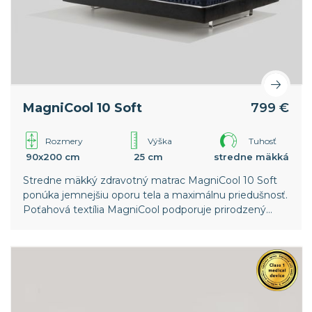
MagniCool 10 Soft
799 €
Rozmery
Výška
Tuhosť
90x200 cm
25 cm
stredne mäkká
Stredne mäkký zdravotný matrac MagniCool 10 Soft
ponúka jemnejšiu oporu tela a maximálnu priedušnosť.
Poťahová textília MagniCool podporuje prirodzený
proces ochladenia potrebný pre rýchlejšie zaspanie a
hlbší spánok.