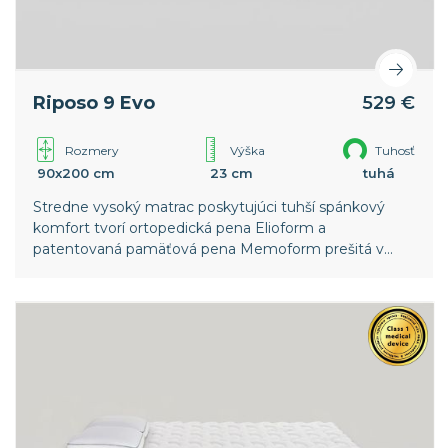
Riposo 9 Evo
529 €
Rozmery
Výška
Tuhosť
90x200 cm
23 cm
tuhá
Stredne vysoký matrac poskytujúci tuhší spánkový
komfort tvorí ortopedická pena Elioform a
patentovaná pamäťová pena Memoform prešitá v
poťahu. Snímateľný poťah z viskózy zaisťuje vysokú
priedušnosť matraca.