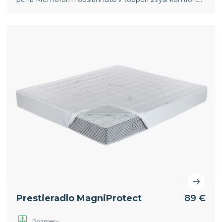
vášho spánku a poskytne vám jedinečnú spánkovú
regeneráciu.
Prestieradlo MagniProtect
89 €
Rozmery