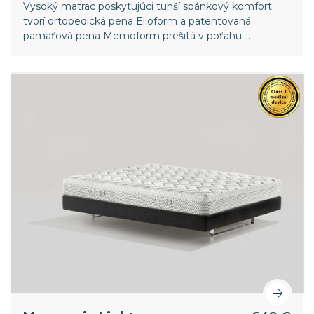
Vysoký matrac poskytujúci tuhší spánkový komfort
tvorí ortopedická pena Elioform a patentovaná
pamäťová pena Memoform prešitá v poťahu.
Snímateľný poťah z viskózy zaisťuje vysokú
priedušnosť matraca.