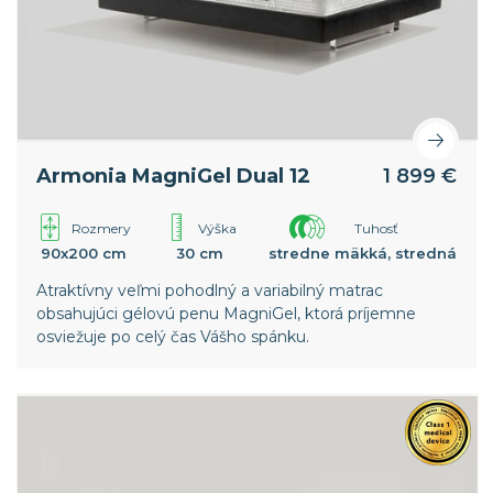
Armonia MagniGel Dual 12
1 899 €
Rozmery
Výška
Tuhosť
90x200 cm
30 cm
stredne mäkká, stredná
Atraktívny veľmi pohodlný a variabilný matrac
obsahujúci gélovú penu MagniGel, ktorá príjemne
osviežuje po celý čas Vášho spánku.