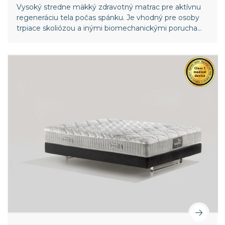
Vysoký stredne mäkký zdravotný matrac pre aktívnu
regeneráciu tela počas spánku. Je vhodný pre osoby
trpiace skoliózou a inými biomechanickými poruchami
chrbtice. Vyššia vrstva pamäťovej peny v poťahu
poskytuje ešte väčší komfort. Celosvetový patent
spoločnosti Magniflex.