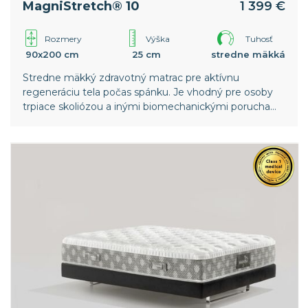
MagniStretch® 10
1 399 €
Rozmery
Výška
Tuhosť
90x200 cm
25 cm
stredne mäkká
Stredne mäkký zdravotný matrac pre aktívnu
regeneráciu tela počas spánku. Je vhodný pre osoby
trpiace skoliózou a inými biomechanickými poruchami
chrbtice. Vyššia vrstva pamäťovej peny v poťahu
poskytuje ešte väčší komfort. Celosvetový patent
spoločnosti Magniflex.