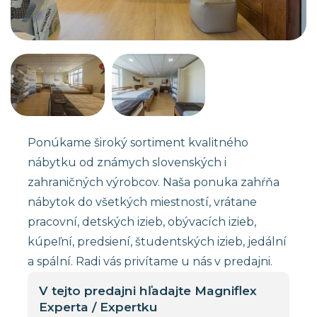
Ponúkame široký sortiment kvalitného
nábytku od známych slovenských i
zahraničných výrobcov. Naša ponuka zahŕňa
nábytok do všetkých miestností, vrátane
pracovní, detských izieb, obývacích izieb,
kúpeľní, predsiení, študentských izieb, jedální
a spální. Radi vás privítame u nás v predajni.
V tejto predajni hľadajte Magniflex
Experta / Expertku