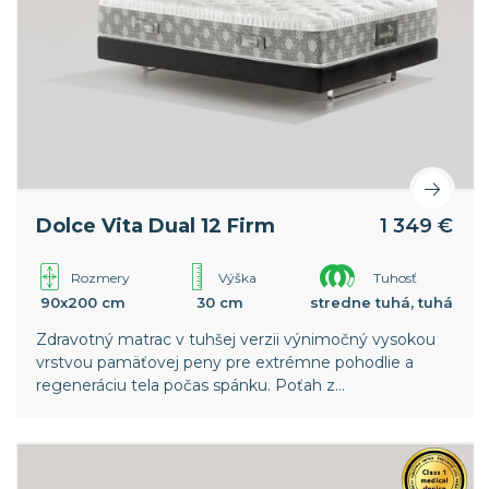
Dolce Vita Dual 12 Firm
1 349 €
Rozmery
Výška
Tuhosť
90x200 cm
30 cm
stredne tuhá, tuhá
Zdravotný matrac v tuhšej verzii výnimočný vysokou
vrstvou pamäťovej peny pre extrémne pohodlie a
regeneráciu tela počas spánku. Poťah z
termoregulačnej textílie Outlast®.