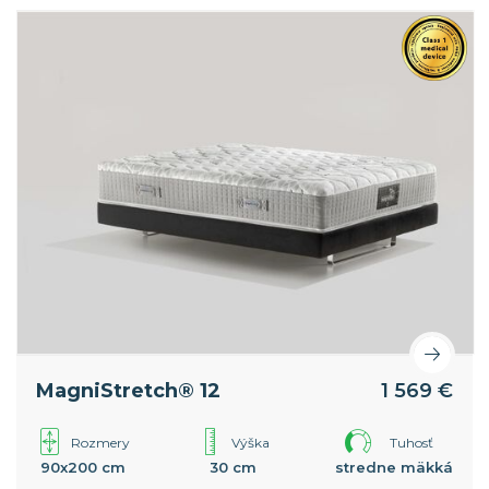
MagniStretch® 12
1 569 €
Rozmery
Výška
Tuhosť
90x200 cm
30 cm
stredne mäkká