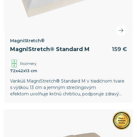
MagniStretch®
MagniStretch® Standard M
159 €
Rozmery
72x42x13 cm
Vankúš MagniStretch® Standard M v tradičnom tvare
s výškou 13 cm a jemným strečingovým
efektom uvoľňuje krčnú chrbticu, podporuje zdravý
krvný obeh a zmierňuje svalové napätie, zatiaľ čo
poťah z inovatívnej textílie MagniCool a 3D vetrací lem
zabezpečujú priedušnosť a príjemné ochladenie pre
hlbší spánok.