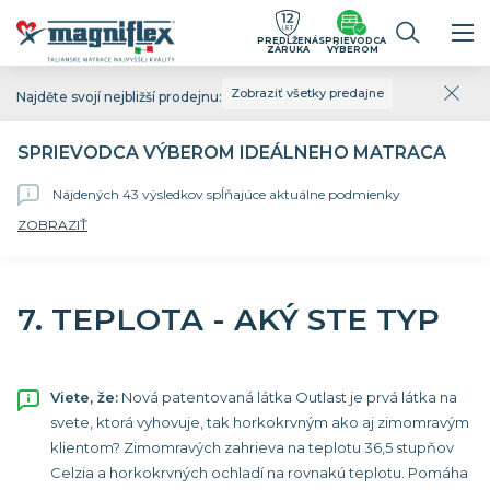
PREDĹŽENÁ
SPRIEVODCA
ZÁRUKA
VÝBEROM
Zobraziť všetky predajne
Najděte svojí nejbližší prodejnu:
SPRIEVODCA VÝBEROM IDEÁLNEHO MATRACA
Nájdených 43 výsledkov spĺňajúce aktuálne podmienky
ZOBRAZIŤ
7. TEPLOTA - AKÝ STE TYP
Viete, že:
Nová patentovaná látka Outlast je prvá látka na
svete, ktorá vyhovuje, tak horkokrvným ako aj zimomravým
klientom? Zimomravých zahrieva na teplotu 36,5 stupňov
Celzia a horkokrvných ochladí na rovnakú teplotu. Pomáha