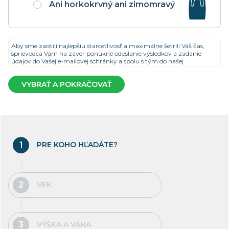
Ani horkokrvný ani zimomravý
Aby sme zaistili najlepšiu starostlivosť a maximálne šetrili Váš čas,
sprievodca Vám na záver ponúkne odoslanie výsledkov a zadanie
údajov do Vašej e-mailovej schránky a spolu s tým do našej
zákazníckej databázy. Zadané údaje, na základe, ktorých s Vami na
pobočke naši špecialisti preberú najlepšie z ponúkaných variantov,
VYBRAŤ A POKRAČOVAŤ
budú uložené do doby nákupu matraca, najdlhšie však po dobu
šiestich mesiacov. Kedykoľvek môžete požiadať o vyradenie zo
zákazníckej databázy.
Podrobnosti o spracovaní osobných údajov a spôsobov odhlásenia
zasielania obchodných správ a vymazania zo zákazníckej databázy
sú dostupné
tu
.
Ak si nezvolíte zasielanie výsledkov, nebudú Vami zadané údaje nijak
PRE KOHO HĽADÁTE?
adresne spracovávané. Budú použité len ako anynonymné štatistické
dáta k zlepšovaniu našich služieb.
VEK
VÝŠKA A VÁHA