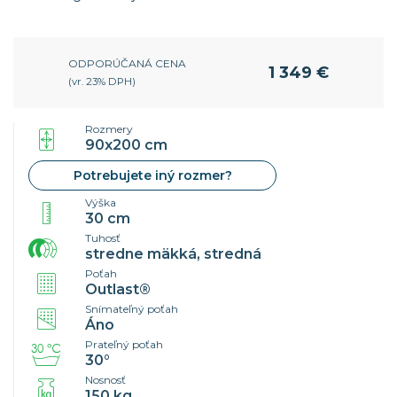
ODPORÚČANÁ CENA
1 349 €
(vr. 23% DPH)
Rozmery
90x200 cm
Potrebujete iný rozmer?
Výška
30 cm
Tuhosť
stredne mäkká, stredná
Poťah
Outlast®
Snímateľný poťah
Áno
Prateľný poťah
30°
Nosnosť
150 kg