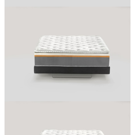
Matrac je navyše v rozmeroch 150 cm a širší dodávaný
v tzv.
duálnom komforte
, to znamená, že je vhodný
pre páry s odlišnými požiadavkami na tuhosť matraca.
Jednoducho rozopnete poťah a otočte jadro na svojej
strane matraca podľa vašich preferencií a využívajte
zároveň prednosti spoločného matraca.