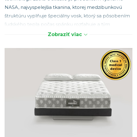
NASA, najvyspelejšia tkanina, ktorej medzibunkovú
štruktúru vyplňuje špeciálny vosk, ktorý sa pôsobením
ľudského tepla počas spánku rozťahuje a tým
zabraňuje úniku tepla. Po roztiahnutí vosku na
Zobraziť viac
podporu optimálnej telesnej teploty sa medzibunkový
priestor otvorí, umožní priechod vzduchu a udržuje
vhodnú mikroklímu. Kumuluje teplotu a postupne ju
uvoľňuje. Do poťahu je navyše prešitá 2 cm vrstva
pamäťovej peny
Memoform, ktorá spoločne s ďalšími
5 cm
pamäťovej peny
v hornej vrstve jadra robí z
matracov výnimočne pohodlné miesto pre optimálny
odpočinok a
zdravý spánok
. Spodná vrstva
studenej
peny
Elioform a pod ňou vrstva
studenej peny
Eliosoft
jemne podopiera telo tak, aby matrac poskytoval
správnu rovnováhu medzi mäkkosťou a tuhosťou.