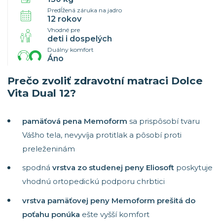
Predĺžená záruka na jadro
12 rokov
Vhodné pre
deti i dospelých
Duálny komfort
Áno
Prečo zvoliť zdravotní matraci Dolce
Vita Dual 12?
pamäťová pena Memoform
sa prispôsobí tvaru
Vášho tela, nevyvíja protitlak a pôsobí proti
preleženinám
spodná
vrstva zo studenej peny Eliosoft
poskytuje
vhodnú ortopedickú podporu chrbtici
vrstva pamäťovej peny Memoform prešitá do
poťahu ponúka
ešte vyšší komfort