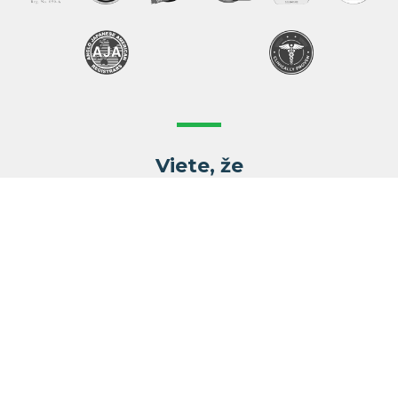
Viete, že
Vaše telo bude každý deň 8 hodín v
priamom kontakte s matracom po dobu
ďalších 8 rokov a je kľúčové, aby jadro
matraca a poťah neobsahovali žiadne
zdraviu škodlivé látky. Magniflex vyrába
všetky svoje produkty v Taliansku a testy
zdravotnej nezávadnosti prebiehajú v
nemeckých laboratóriách. Dôvodom je fakt,
že Nemecko sa pýši v Európe najvyšším