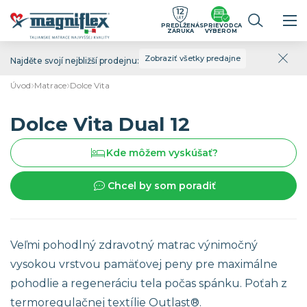
PREDĹŽENÁ
SPRIEVODCA
ZÁRUKA
VÝBEROM
Zobraziť všetky predajne
Najděte svojí nejbližší prodejnu:
Úvod
Matrace
Dolce Vita
Dolce Vita Dual 12
Kde môžem vyskúšať?
Chcel by som poradiť
Veľmi pohodlný zdravotný matrac výnimočný
vysokou vrstvou pamäťovej peny pre maximálne
pohodlie a regeneráciu tela počas spánku. Poťah z
termoregulačnej textílie Outlast®.