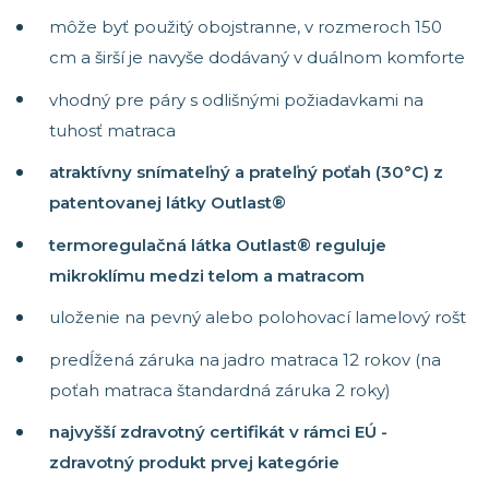
môže byť použitý obojstranne, v rozmeroch 150
cm a širší je navyše dodávaný v duálnom komforte
vhodný pre páry s odlišnými požiadavkami na
tuhosť matraca
atraktívny snímateľný a prateľný poťah (30°C) z
patentovanej látky Outlast®
termoregulačná látka Outlast® reguluje
mikroklímu medzi telom a matracom
uloženie na pevný alebo polohovací lamelový rošt
predĺžená záruka na jadro matraca 12 rokov (na
poťah matraca štandardná záruka 2 roky)
najvyšší zdravotný certifikát v rámci EÚ -
zdravotný produkt prvej kategórie