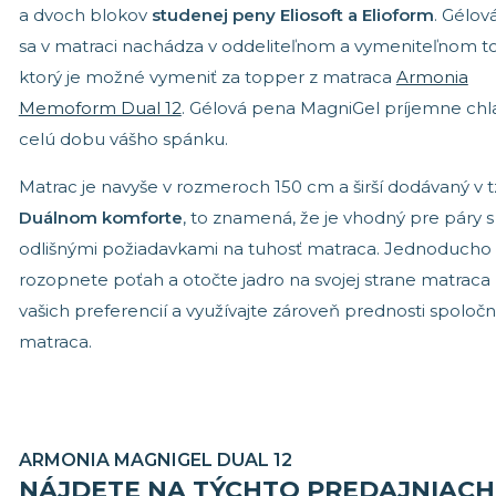
a dvoch blokov
studenej peny Eliosoft a Elioform
. Gélov
sa v matraci nachádza v oddeliteľnom a vymeniteľnom t
ktorý je možné vymeniť za topper z matraca
Armonia
Memoform Dual 12
. Gélová pena MagniGel príjemne chl
celú dobu vášho spánku.
Matrac je navyše v rozmeroch 150 cm a širší dodávaný v t
Duálnom komforte
, to znamená, že je vhodný pre páry s
odlišnými požiadavkami na tuhosť matraca. Jednoducho
rozopnete poťah a otočte jadro na svojej strane matraca
vašich preferencií a využívajte zároveň prednosti spoloč
matraca.
ARMONIA MAGNIGEL DUAL 12
NÁJDETE NA TÝCHTO PREDAJNIACH