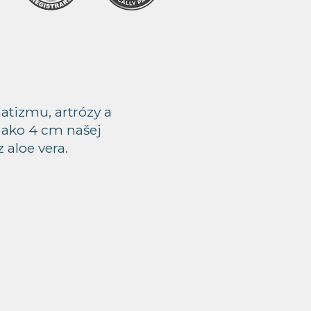
tizmu, artrózy a
c ako 4 cm našej
 aloe vera.