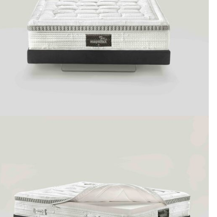
Zdravotné doplňky
Prestieradlá