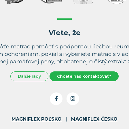
Viete, že
že matrac pomôcť s podpornou liečbou reuma
h ochoreniam, pokiaľ si vyberiete matrac s via
ej pamäťovej peny, obohatenej o čistý extrakt z
Dalšie rady
Chcete nás kontaktovať?
MAGNIFLEX POĽSKO
|
MAGNIFLEX ČESKO