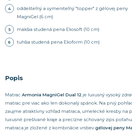
oddeliteľný a vymeniteľný "topper" z gélovej peny
MagniGel (6 cm)
mäkšia studená pena Eliosoft (10 cm)
tuhšia studená pena Elioform (10 cm)
Popis
Matrac
Armonia MagniGel Dual 12
je luxusný vysoký zdra
matrac pre viac ako len dokonalý spánok. Na prvý pohľa
zaujme atraktívny vzhľad matraca, umelecké kresby na 
luxusné prešívané kraje a precízne schovaný zips poťahu
matraca je zložené z kombinácie vrstiev
gélovej peny M