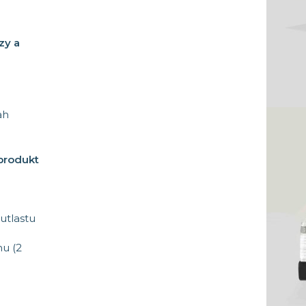
zy a
ah
 produkt
utlastu
u (2