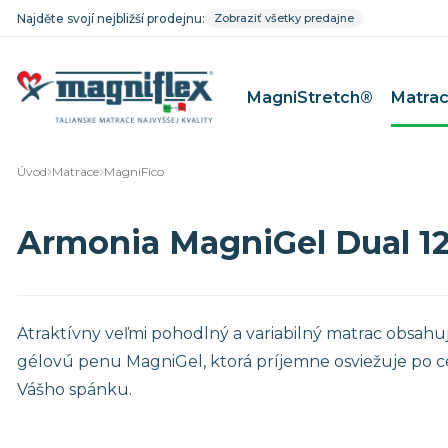
Najděte svojí nejbližší prodejnu:
Zobraziť všetky predajne
MagniStretch®
Matra
Úvod
Matrace
MagniFico
MagniFico
Matrace pr
Armonia MagniGel Dual 1
MagniStretch®
Matrace pre
Dolce Vita
Matrace pr
MagniCool
Matrace pr
Classico
Matrace pre
Atraktívny veľmi pohodlný a variabilný matrac obsahu
Riposo
Matrace pr
gélovú penu MagniGel, ktorá príjemne osviežuje po c
Baby Line
Vášho spánku.
Mäkké matrace
Matrace 9