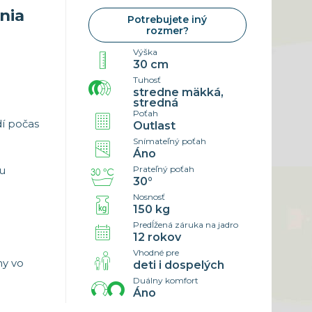
nia
5×85 cm
Náhradné poťahy
Potrebujete iný
0×200 cm
Cenník
rozmer?
rozmer
Výška
30 cm
Tuhosť
stredne mäkká,
stredná
Poťah
dí počas
Outlast
Snímateľný poťah
Áno
u
Prateľný poťah
30°
Nosnosť
150 kg
Predĺžená záruka na jadro
12 rokov
Vhodné pre
ny vo
deti i dospelých
Duálny komfort
Áno