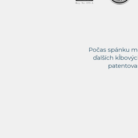
Počas spánku mô
ďalších kĺbovýc
patentovan