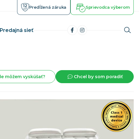
Predĺžená záruka
Sprievodca výberom
Predajná sieť
Matrace s pamäťovou penou
latničiek
Chladiace a gélové matrace
de môžem vyskúšať?
Chcel by som poradiť
horobe
Ortopedické matrace
izme
Zdravotné matrace
 lôžko
Luxusné matrace
Kvalitné matrace
Vysoké matrace
Toppery