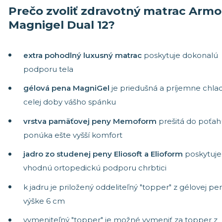
Prečo zvoliť zdravotný matrac Armo
Stredne tuhé matrace
Matrace 19
Tuhé matrace
Matrace 18
Magnigel Dual 12?
Akýkoľvek 
extra pohodlný luxusný matrac
poskytuje dokonalú
podporu tela
gélová pena MagniGel
je priedušná a príjemne chla
celej doby vášho spánku
vrstva pamäťovej peny Memoform
prešitá do poťah
ponúka ešte vyšší komfort
jadro zo studenej peny Eliosoft a Elioform
poskytuje
vhodnú ortopedickú podporu chrbtici
k jadru je priložený oddeliteľný "topper" z gélovej pe
výške 6 cm
vymeniteľný "topper" je možné vymeniť za topper z