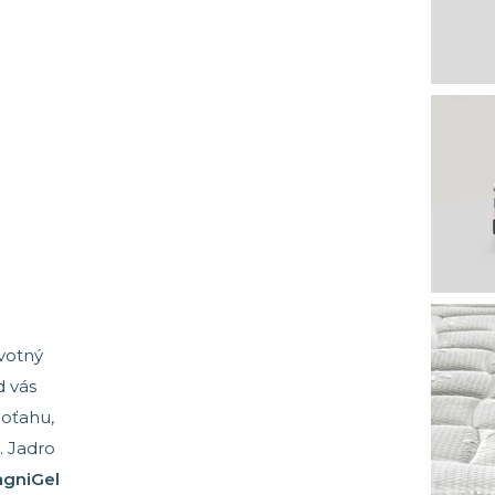
votný
d vás
poťahu,
. Jadro
agniGel