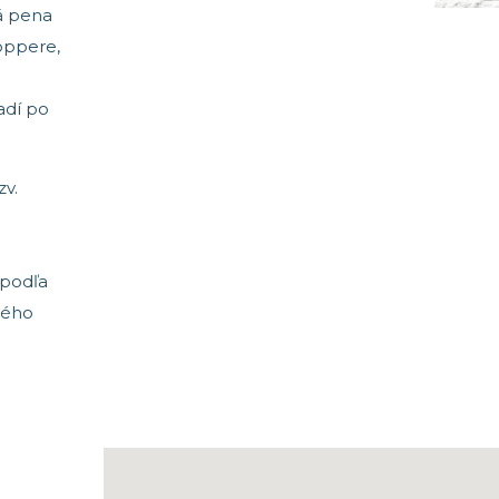
á pena
oppere,
adí po
zv.
 podľa
ného