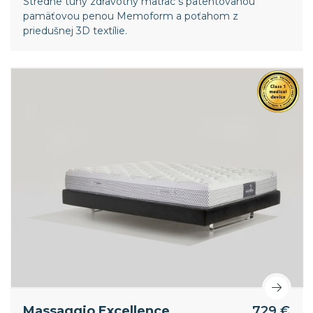
Stredne tuhý zdravotný matrac s patentovanou
pamäťovou penou Memoform a poťahom z
priedušnej 3D textílie.
Massaggio Excellence
729 €