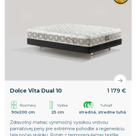
Dolce Vita Dual 10
1 179 €
Rozmery
Výška
Tuhosť
90x200 cm
25 cm
stredná, stredne tuhá
Zdravotný matrac výnimočný vysokou vrstvou
pamäťovej peny pre extrémne pohodlie a regeneráciu
tela počas spánku. Poťah z termoregulačnej textílie