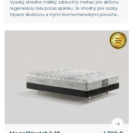
Vysoký stredne mäkký zdravotný matrac pre aktívnu
regeneráciu tela počas spánku. Je vhodný pre osoby
trpiace skoliózou a inými biomechanickými poruchami
chrbtice. Vyššia vrstva pamäťovej peny v poťahu
poskytuje ešte väčší komfort. Celosvetový patent
spoločnosti Magniflex.