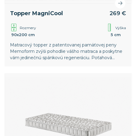
Topper MagniCool
269 €
Rozmery
Výška
90x200 cm
5 cm
Matracový topper z patentovanej pamäťovej peny
Memoform zvýši pohodlie vášho matraca a poskytne
vám jedinečnú spánkovú regeneráciu. Poťahová
textília MagniCool podporuje prirodzený proces
ochladenia potrebný pre rýchlejšie zaspanie a hlbší
spánok.