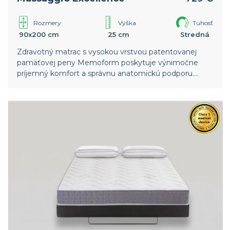
Rozmery
Výška
Tuhosť
90x200 cm
25 cm
Stredná
Zdravotný matrac s vysokou vrstvou patentovanej
pamäťovej peny Memoform poskytuje výnimočne
príjemný komfort a správnu anatomickú podporu.
Snímateľný a prateľný poťah z 3D tkaniny zaisťuje
vysokú priedušnosť matraca.