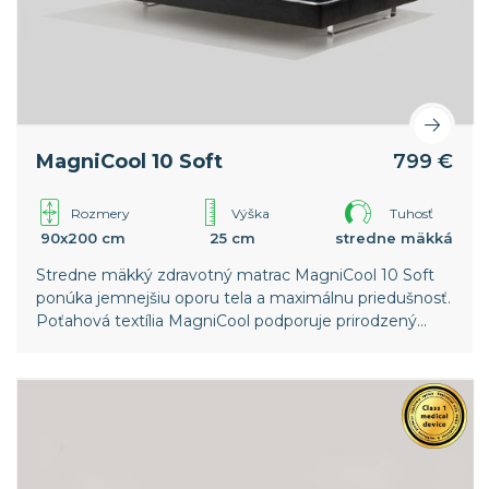
MagniCool 10 Soft
799 €
Rozmery
Výška
Tuhosť
90x200 cm
25 cm
stredne mäkká
Stredne mäkký zdravotný matrac MagniCool 10 Soft
ponúka jemnejšiu oporu tela a maximálnu priedušnosť.
Poťahová textília MagniCool podporuje prirodzený
proces ochladenia potrebný pre rýchlejšie zaspanie a
hlbší spánok.