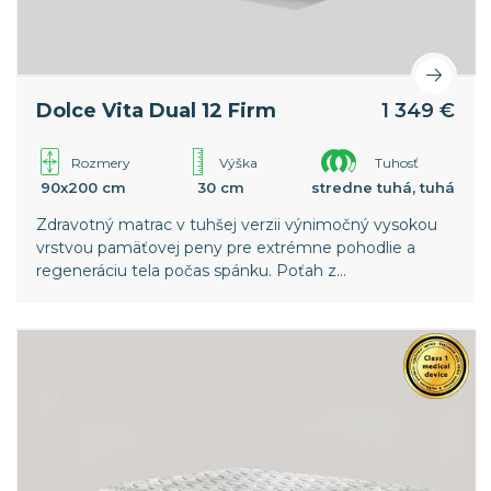
Dolce Vita Dual 12 Firm
1 349 €
Rozmery
Výška
Tuhosť
90x200 cm
30 cm
stredne tuhá, tuhá
Zdravotný matrac v tuhšej verzii výnimočný vysokou
vrstvou pamäťovej peny pre extrémne pohodlie a
regeneráciu tela počas spánku. Poťah z
termoregulačnej textílie Outlast®.