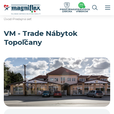
PREDĹŽENÁ
SPRIEVODCA
ZÁRUKA
VÝBEROM
Úvod
Predajná sieť
VM - Trade Nábytok
Topoľčany