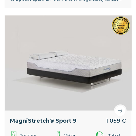
Outlast®.
MagniStretch® Sport 9
1 059 €
Rozmery
Výška
Tuhosť