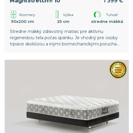
MagniStretch® 10
1 399 €
Rozmery
Výška
Tuhosť
90x200 cm
25 cm
stredne mäkká
Stredne mäkký zdravotný matrac pre aktívnu
regeneráciu tela počas spánku. Je vhodný pre osoby
trpiace skoliózou a inými biomechanickými poruchami
chrbtice. Vyššia vrstva pamäťovej peny v poťahu
poskytuje ešte väčší komfort. Celosvetový patent
spoločnosti Magniflex.