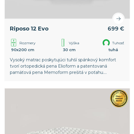
Riposo 12 Evo
699 €
Rozmery
Výška
Tuhosť
90x200 cm
30 cm
tuhá
Vysoký matrac poskytujúci tuhší spánkový komfort
tvorí ortopedická pena Elioform a patentovaná
pamäťová pena Memoform prešitá v poťahu.
Snímateľný poťah z viskózy zaisťuje vysokú
priedušnosť matraca.