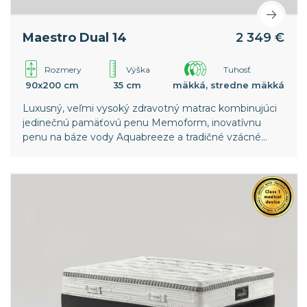
Maestro Dual 14
2 349 €
Rozmery
Výška
Tuhosť
90x200 cm
35 cm
mäkká, stredne mäkká
Luxusný, veľmi vysoký zdravotný matrac kombinujúci
jedinečnú pamäťovú penu Memoform, inovatívnu
penu na báze vody Aquabreeze a tradičné vzácné
prírodné materiály, poskytujúci dokonalú podporu a
extrémne pohodlie.