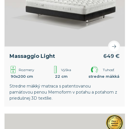
Massaggio Light
649 €
Rozmery
Výška
Tuhosť
90x200 cm
22 cm
stredne mäkká
Stredne mäkký matraca s patentovanou
pamäťovou penou Memoform v poťahu a poťahom z
priedušnej 3D textílie.