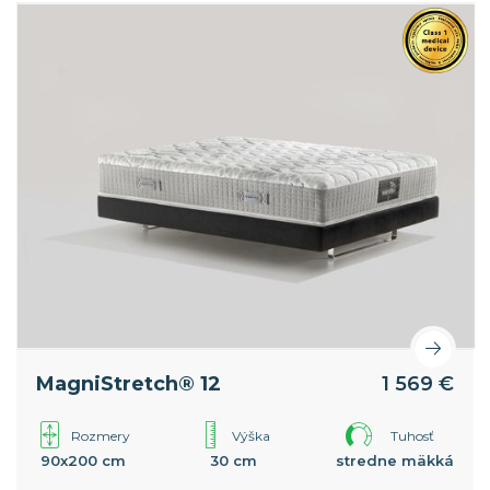
MagniStretch® 12
1 569 €
Rozmery
Výška
Tuhosť
90x200 cm
30 cm
stredne mäkká