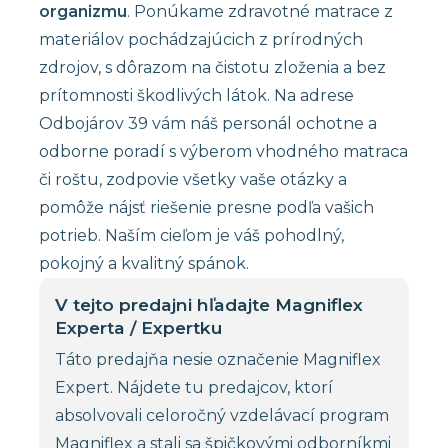
organizmu
. Ponúkame zdravotné matrace z
materiálov pochádzajúcich z prírodných
zdrojov, s dôrazom na čistotu zloženia a bez
prítomnosti škodlivých látok. Na adrese
Odbojárov 39 vám náš personál ochotne a
odborne poradí s výberom vhodného matraca
či roštu, zodpovie všetky vaše otázky a
pomôže nájsť riešenie presne podľa vašich
potrieb. Naším cieľom je váš pohodlný,
pokojný a kvalitný spánok.
V tejto predajni hľadajte Magniflex
Experta / Expertku
Táto predajňa nesie označenie Magniflex
Expert. Nájdete tu predajcov, ktorí
absolvovali celoročný vzdelávací program
Magniflex a stali sa špičkovými odborníkmi