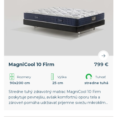
MagniCool 10 Firm
799 €
Rozmery
Výška
Tuhosť
90x200 cm
25 cm
stredne tuhá
Stredne tuhý zdravotný matrac MagniCool 10 Firm
poskytuje pevnejšiu, avšak komfortnú oporu tela a
zároveň pomáha udržiavať príjemne sviežu mikroklímu
pre hlboký a nerušený spánok.