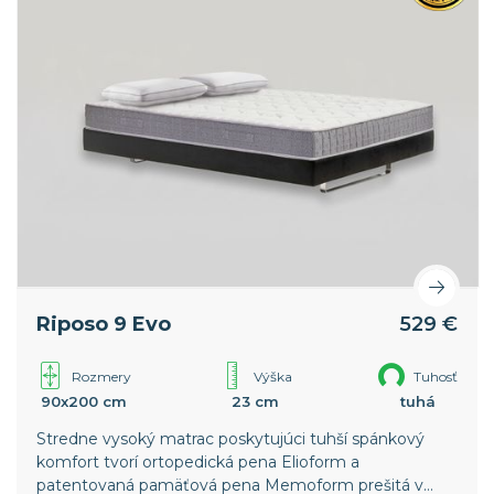
Riposo 9 Evo
529 €
Rozmery
Výška
Tuhosť
90x200 cm
23 cm
tuhá
Stredne vysoký matrac poskytujúci tuhší spánkový
komfort tvorí ortopedická pena Elioform a
patentovaná pamäťová pena Memoform prešitá v