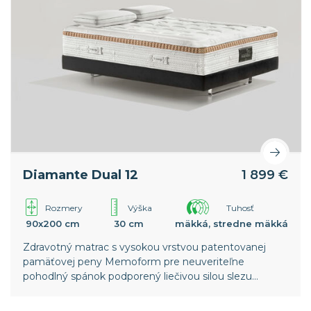
Diamante Dual 12
1 899 €
Rozmery
Výška
Tuhosť
90x200 cm
30 cm
mäkká, stredne mäkká
Zdravotný matrac s vysokou vrstvou patentovanej
pamäťovej peny Memoform pre neuveriteľne
pohodlný spánok podporený liečivou silou slezu
lesného.