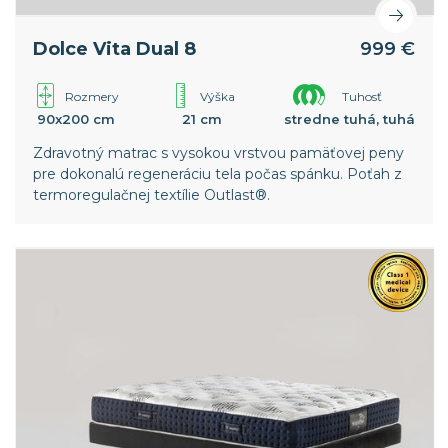
Dolce Vita Dual 8
999 €
Rozmery
Výška
Tuhosť
90x200 cm
21 cm
stredne tuhá, tuhá
Zdravotný matrac s vysokou vrstvou pamäťovej peny
pre dokonalú regeneráciu tela počas spánku. Poťah z
termoregulačnej textílie Outlast®.