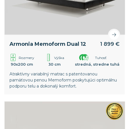
Armonia Memoform Dual 12
1 899 €
Rozmery
Výška
Tuhosť
90x200 cm
30 cm
stredná, stredne tuhá
Atraktívny variabilný matrac s patentovanou
pamäťovou penou Memoform poskytujúci optimálnu
podporu telu a dokonalý komfort.