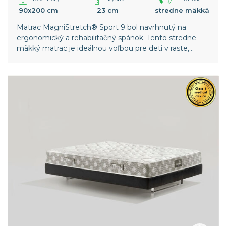
90x200 cm
23 cm
stredne mäkká
Matrac MagniStretch® Sport 9 bol navrhnutý na
ergonomický a rehabilitačný spánok. Tento stredne
mäkký matrac je ideálnou voľbou pre deti v raste,
mladých športovcov a osoby trpiace skoliózou alebo
inými biomechanickými poruchami chrbtice.
Celosvetový patent spoločnosti Magniflex.