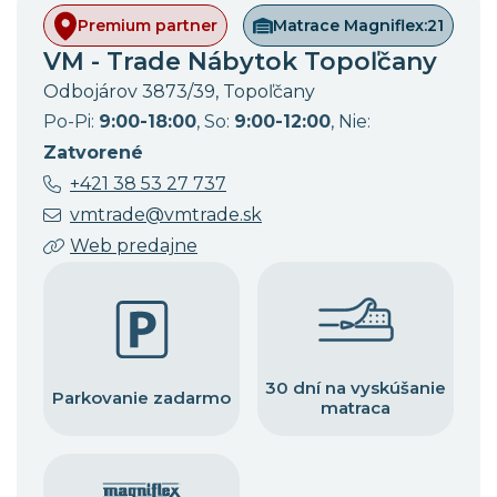
Premium partner
Matrace Magniflex:
21
VM - Trade Nábytok Topoľčany
Odbojárov 3873/39, Topoľčany
Po-Pi:
9:00-18:00
, So:
9:00-12:00
, Nie:
Zatvorené
+421 38 53 27 737
vmtrade@vmtrade.sk
Web predajne
30 dní na vyskúšanie
Parkovanie zadarmo
matraca