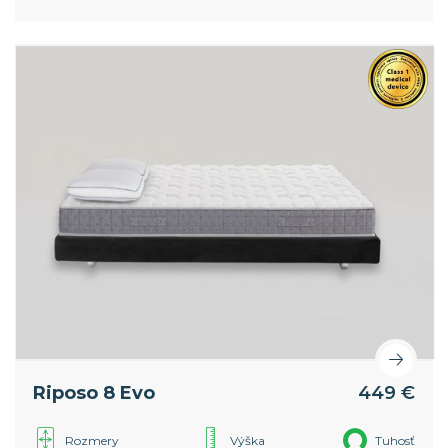
poťahu. Snímateľný poťah z viskózy zaisťuje vysokú
priedušnosť matraca.
Riposo 8 Evo
449 €
Rozmery
Výška
Tuhosť