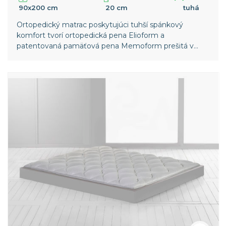
90x200 cm
20 cm
tuhá
Ortopedický matrac poskytujúci tuhší spánkový
komfort tvorí ortopedická pena Elioform a
patentovaná pamäťová pena Memoform prešitá v
poťahu. Snímateľný poťah z viskózy zaisťuje vysokú
priedušnosť matraca.