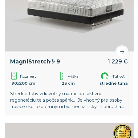
MagniStretch® 9
1 229 €
Rozmery
Výška
Tuhosť
90x200 cm
23 cm
stredne tuhá
Stredne tuhý zdravotný matrac pre aktívnu
regeneráciu tela počas spánku. Je vhodný pre osoby
trpiace skoliózou a inými biomechanickými poruchami
chrbtice. Nižšia vrstva pamäťovej peny v poťahu
zaisťuje intenzívnejší strečový efekt. Celosvetový
patent spoločnosti Magniflex.