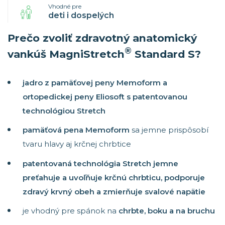
Vhodné pre
deti i dospelých
Prečo zvoliť zdravotný anatomický
®
vankúš MagniStretch
Standard S?
jadro z pamäťovej peny Memoform a
ortopedickej peny Eliosoft s patentovanou
technológiou Stretch
pamäťová pena Memoform
sa jemne prispôsobí
tvaru hlavy aj krčnej chrbtice
patentovaná technológia Stretch jemne
preťahuje a uvoľňuje krčnú chrbticu, podporuje
zdravý krvný obeh a zmierňuje svalové napätie
je vhodný pre spánok na
chrbte, boku a na bruchu