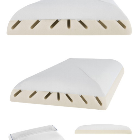
Popis
®
Vankúš z kolekcie MagniStretch
využíva rovnakú
patentovanú technológiu ako rovnomenný matrac,
pričom táto kolekcia je najpredávanejšou kolekciou
značky Magniflex. Táto technológia funguje na
jednoduchom princípe využívania hmotnosti hlavy a
krku na pretiahnutie krčnej chrbtice. Špeciálne
prierezy zaisťujú jemné pretiahnutie medzistavcových
platničiek cervikálnej chrbtice a krčných svalov počas
spánku. Tým sa uvoľňuje svalové napätie, čo
napomáha kvalitnejšiemu a ničím nerušenému
spánku. Patentovaná pamäťová pena Memoform a