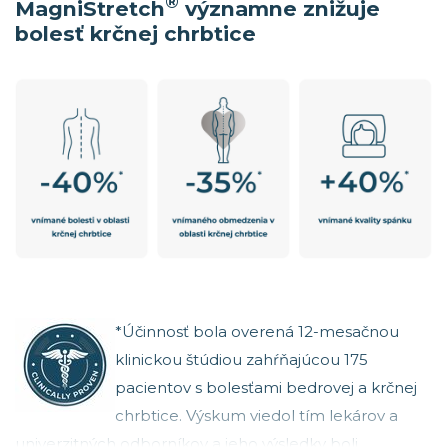
®
MagniStretch
významne znižuje
bolesť krčnej chrbtice
*Účinnosť bola overená 12-mesačnou
klinickou štúdiou zahŕňajúcou 175
pacientov s bolesťami bedrovej a krčnej
chrbtice. Výskum viedol tím lekárov a
univerzitných odborníkov a jeho výsledky boli