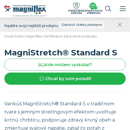
PREDĹŽENÁ
SPRIEVODCA
ZÁRUKA
VÝBEROM
Zobraziť všetky predajne
Najděte svojí nejbližší prodejnu:
Úvod
Prečo Magniflex
Certifikácia
Zdravotné produkty
MagniStretch® Standard S
Kde môžem vyskúšať?
Chcel by som poradiť
Vankúš MagniStretch® Standard S v tradičnom
tvare s jemným strečingovým efektom uvoľňuje
krčnú chrbticu, podporuje zdravý krvný obeh a
zmierňuje svalové napätie, zatiaľ čo poťah z