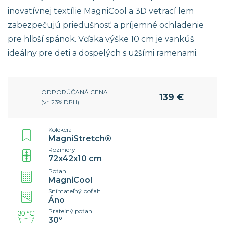
inovatívnej textílie MagniCool a 3D vetrací lem
zabezpečujú priedušnosť a príjemné ochladenie
pre hlbší spánok. Vďaka výške 10 cm je vankúš
ideálny pre deti a dospelých s užšími ramenami.
ODPORÚČANÁ CENA
139 €
(vr. 23% DPH)
Kolekcia
MagniStretch®
Rozmery
72x42x10 cm
Poťah
MagniCool
Snímateľný poťah
Áno
Prateľný poťah
30°