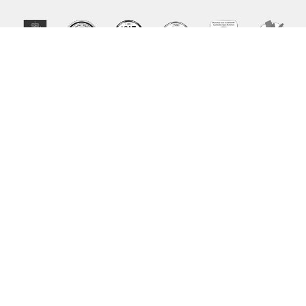
Viete, že
Pri nákupe matraca v cene 730 € a dobe
používania 8 rokov platíte každú za 8 hodín
kvalitného spánku necelých 0,25 €?
Dalšie rady
Chcete nás kontaktovať?