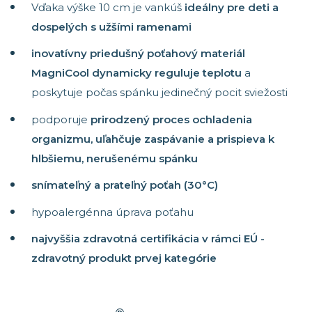
Vďaka výške 10 cm je vankúš
ideálny pre deti a
dospelých s užšími ramenami
inovatívny priedušný poťahový materiál
MagniCool dynamicky reguluje teplotu
a
poskytuje počas spánku jedinečný pocit sviežosti
podporuje
prirodzený proces ochladenia
organizmu, uľahčuje zaspávanie a prispieva k
hlbšiemu, nerušenému spánku
snímateľný a prateľný poťah (30°C)
hypoalergénna úprava poťahu
najvyššia zdravotná certifikácia v rámci EÚ -
zdravotný produkt prvej kategórie