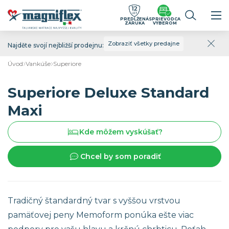
PREDĹŽENÁ
SPRIEVODCA
ZÁRUKA
VÝBEROM
Zobraziť všetky predajne
Najděte svojí nejbližší prodejnu:
Úvod
Vankúše
Superiore
Superiore Deluxe Standard
Maxi
Kde môžem vyskúšať?
Chcel by som poradiť
Tradičný štandardný tvar s vyššou vrstvou
pamäťovej peny Memoform ponúka ešte viac