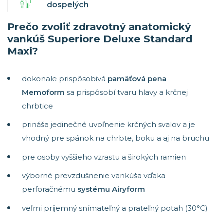
dospelých
Prečo zvoliť zdravotný anatomický
vankúš Superiore Deluxe Standard
Maxi?
dokonale prispôsobivá
pamäťová pena
Memoform
sa prispôsobí tvaru hlavy a krčnej
chrbtice
prináša jedinečné uvoľnenie krčných svalov a je
vhodný pre spánok na chrbte, boku a aj na bruchu
pre osoby vyššieho vzrastu a širokých ramien
výborné prevzdušnenie vankúša vďaka
perforačnému
systému Airyform
veľmi príjemný snímateľný a prateľný poťah (30°C)