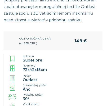
podpory pre vašu hlavu a krčnú chrbticu. Poťah
z patentovanej termoregulačnej textílie Outlast
zaisťuje spolu s 3D vetracím lemom maximálnu
priedušnosť a sviežosť v priebehu spánku.
ODPORÚČANÁ CENA
149 €
(vr. 23% DPH)
Kolekcia
Superiore
Rozmery
72x42x15cm
Poťah
Outlast
Snímateľný poťah
Áno
Prateľný poťah
30°
Vhodné pre