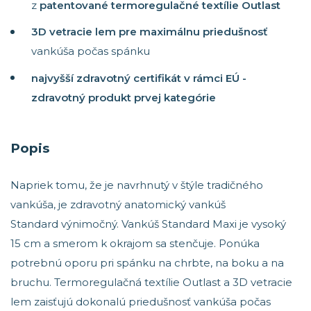
z
patentované termoregulačné textílie Outlast
3D vetracie lem pre maximálnu priedušnosť
vankúša počas spánku
najvyšší zdravotný certifikát v rámci EÚ -
zdravotný produkt prvej kategórie
Popis
Napriek tomu, že je navrhnutý v štýle tradičného
vankúša, je zdravotný anatomický vankúš
Standard výnimočný. Vankúš Standard Maxi je vysoký
15 cm a smerom k okrajom sa stenčuje. Ponúka
potrebnú oporu pri spánku na chrbte, na boku a na
bruchu. Termoregulačná textílie Outlast a 3D vetracie
lem zaisťujú dokonalú priedušnosť vankúša počas