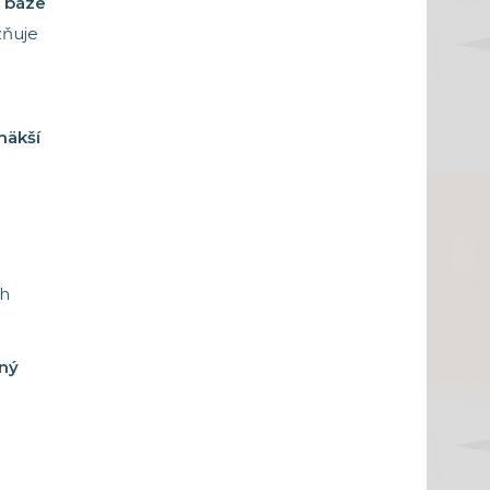
a báze
ňuje
mäkší
ah
tný