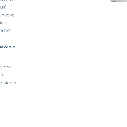
ujú
bunkovej
áciu
držať
pávanie
j pre
nú
íklad v