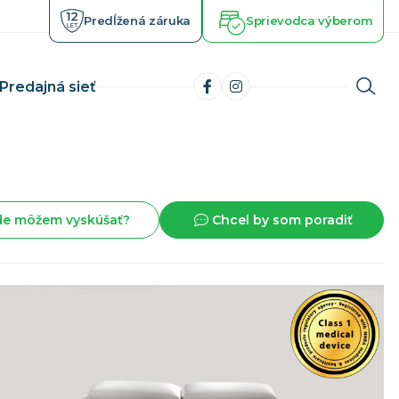
Predĺžená záruka
Sprievodca výberom
Predajná sieť
Matrace s pamäťovou penou
latničiek
Chladiace a gélové matrace
de môžem vyskúšať?
Chcel by som poradiť
horobe
Ortopedické matrace
izme
Zdravotné matrace
 lôžko
Luxusné matrace
Kvalitné matrace
Vysoké matrace
Toppery