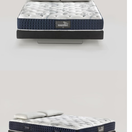
Zdravotné doplňky
Prestieradlá