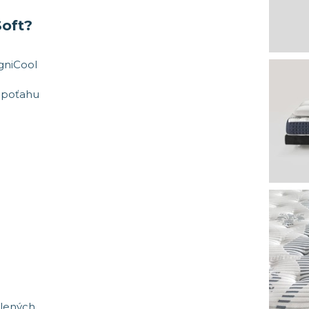
Soft?
agniCool
v poťahu
ýlených