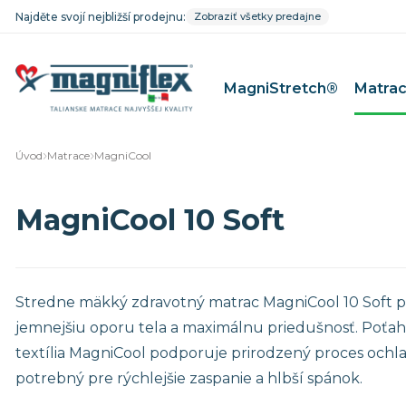
Najděte svojí nejbližší prodejnu:
Zobraziť všetky predajne
MagniStretch®
Matra
Úvod
Matrace
MagniCool
MagniFico
Matrace pr
MagniCool 10 Soft
MagniStretch®
Matrace pre
Dolce Vita
Matrace pr
MagniCool
Matrace pr
Classico
Matrace pre
Stredne mäkký zdravotný matrac MagniCool 10 Soft 
Riposo
Matrace pr
jemnejšiu oporu tela a maximálnu priedušnosť. Poťa
Baby Line
textília MagniCool podporuje prirodzený proces ochl
potrebný pre rýchlejšie zaspanie a hlbší spánok.
Mäkké matrace
Matrace 9