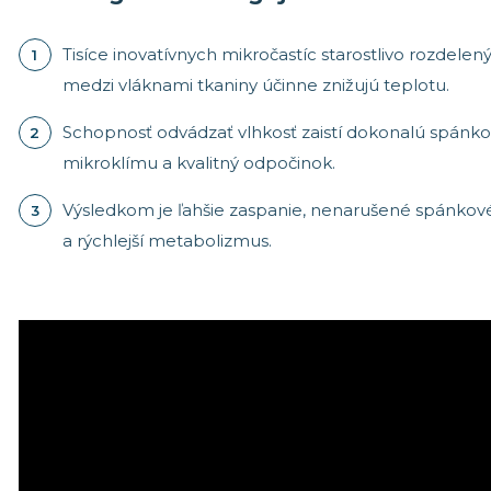
Tisíce inovatívnych mikročastíc starostlivo rozdelen
medzi vláknami tkaniny účinne znižujú teplotu.
Schopnosť odvádzať vlhkosť zaistí dokonalú spánk
mikroklímu a kvalitný odpočinok.
Výsledkom je ľahšie zaspanie, nenarušené spánkové
a rýchlejší metabolizmus.