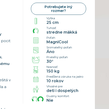
5×85 cm
Náhradné poťahy
Potrebujete iný
0×200 cm
Cenník
rozmer?
rozmer
Výška
25 cm
Tuhosť
stredne mäkká
y
Poťah
 pocit
MagniCool
Snímateľný poťah
Áno
,
Prateľný poťah
30°
enému
Nosnosť
150 kg
Predĺžená záruka na jadro
ešitá v
10 rokov
la a
Vhodné pre
deti i dospelých
Duálny komfort
Nie