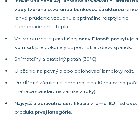
Inovatívna pena Aquabreeze s vysokou hustotou n
vody tvorená otvorenou bunkovou štruktúrou
umož
ľahké prúdenie vzduchu a optimálne rozptýlenie
nahromadeného tepla.
Vrstva pružnej a priedušnej
peny Eliosoft poskytuje 
komfort
pre dokonalý odpočinok a zdravý spánok.
Snímateľný a prateľný poťah (30°C).
Uloženie na pevný alebo polohovací lamelový rošt.
Predĺžená záruka na jadro matraca 10 rokov (na poť
matraca štandardná záruka 2 roky).
Najvyššia zdravotná certifikácia v rámci EÚ - zdravo
produkt prvej kategórie.