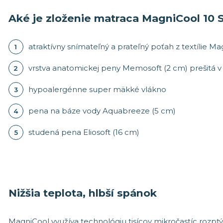
Aké je zloženie matraca MagniCool 10 
atraktívny snímateľný a prateľný poťah z textílie M
vrstva anatomickej peny Memosoft (2 cm) prešitá 
hypoalergénne super mäkké vlákno
pena na báze vody Aquabreeze (5 cm)
studená pena Eliosoft (16 cm)
Nižšia teplota, hlbší spánok
MagniCool využíva technológiu tisícov mikročastíc rozpt