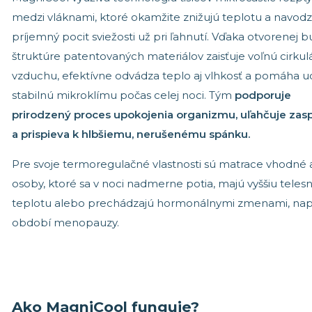
medzi vláknami, ktoré okamžite znižujú teplotu a navodz
príjemný pocit sviežosti už pri ľahnutí. Vďaka otvorenej 
štruktúre patentovaných materiálov zaisťuje voľnú cirkul
vzduchu, efektívne odvádza teplo aj vlhkosť a pomáha u
stabilnú mikroklímu počas celej noci. Tým
podporuje
prirodzený proces upokojenia organizmu, uľahčuje zas
a prispieva k hlbšiemu, nerušenému spánku.
Pre svoje termoregulačné vlastnosti sú matrace vhodné a
osoby, ktoré sa v noci nadmerne potia, majú vyššiu teles
teplotu alebo prechádzajú hormonálnymi zmenami, napr
období menopauzy.
Ako MagniCool funguje?