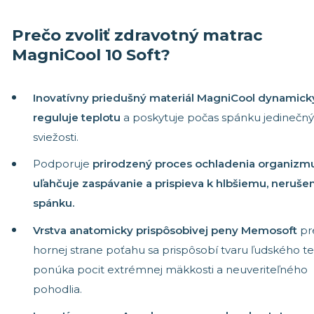
Stredne tuhé matrace
Matrace 19
Tuhé matrace
Matrace 18
Prečo zvoliť zdravotný matrac
Akýkoľvek 
MagniCool 10 Soft?
Inovatívny priedušný materiál MagniCool dynamick
reguluje teplotu
a poskytuje počas spánku jedinečný
sviežosti.
Podporuje
prirodzený proces ochladenia organizmu
uľahčuje zaspávanie a prispieva k hlbšiemu, neruš
spánku.
Vrstva anatomicky prispôsobivej peny Memosoft
pr
hornej strane poťahu sa prispôsobí tvaru ľudského te
ponúka pocit extrémnej mäkkosti a neuveriteľného
pohodlia.