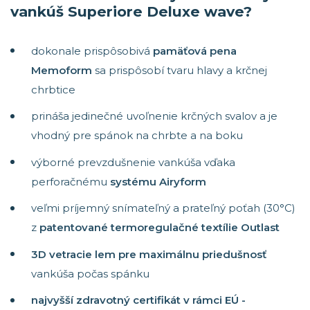
vankúš Superiore Deluxe wave?
dokonale prispôsobivá
pamäťová pena
Memoform
sa prispôsobí tvaru hlavy a krčnej
chrbtice
prináša jedinečné uvoľnenie krčných svalov a je
vhodný pre spánok na chrbte a na boku
výborné prevzdušnenie vankúša vďaka
perforačnému
systému Airyform
veľmi príjemný snímateľný a prateľný poťah (30°C)
z
patentované termoregulačné textílie Outlast
3D vetracie lem pre maximálnu priedušnosť
vankúša počas spánku
najvyšší zdravotný certifikát v rámci EÚ -