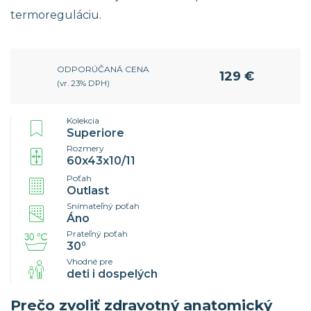
termoreguláciu.
ODPORÚČANÁ CENA
129 €
(vr. 23% DPH)
Kolekcia
Superiore
Rozmery
60x43x10/11
Poťah
Outlast
Snímateľný poťah
Áno
Prateľný poťah
30°
Vhodné pre
deti i dospelých
Prečo zvoliť zdravotný anatomický