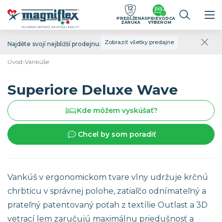
PREDĹŽENÁ
SPRIEVODCA
ZÁRUKA
VÝBEROM
Zobraziť všetky predajne
Najděte svojí nejbližší prodejnu:
Úvod
Vankúše
Superiore Deluxe Wave
Kde môžem vyskúšať?
Chcel by som poradiť
Vankúš v ergonomickom tvare vlny udržuje krčnú
chrbticu v správnej polohe, zatiaľčo odnímateľný a
prateľný patentovaný poťah z textílie Outlast a 3D
vetrací lem zaručujú maximálnu priedušnosť a